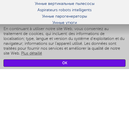
Умные вертикальные пылесосы
Aspirateurs robots intelligents
Умные парогенераторы
Умные утюги
En continuant à utiliser notre site Web, vous consentez au
Умные аэрогрили
traitement de cookies, qui incluent: des informations de
Умные мультиварки
localisation; type, langue et version du système d'exploitation et du
Умные блендеры
navigateur; informations sur l'appareil utilisé. Les données sont
Humidificateurs intelligents
traitées pour fournir nos services et améliorer la qualité de notre
site Web.
Plus détaillé
Умные вентиляторы
Умные ирригаторы
OK
Pèse-personne intelligent
Умные роботы-мойщики окон
Multicuiseur intelligent
Мерч Polaris IQ Home
CLIMAT
Humidificateurs
Ventilateurs
Filtre a air