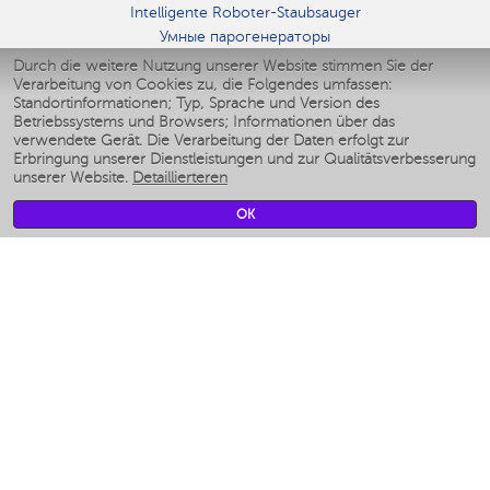
Intelligente Roboter-Staubsauger
Умные парогенераторы
Умные утюги
Durch die weitere Nutzung unserer Website stimmen Sie der
Verarbeitung von Cookies zu, die Folgendes umfassen:
Умные аэрогрили
Standortinformationen; Typ, Sprache und Version des
Умные мультиварки
Betriebssystems und Browsers; Informationen über das
Умные блендеры
verwendete Gerät. Die Verarbeitung der Daten erfolgt zur
Smarte befeuchter
Erbringung unserer Dienstleistungen und zur Qualitätsverbesserung
unserer Website.
Detaillierteren
Умные вентиляторы
Умные ирригаторы
OK
Smarte Personenwaage
Умные роботы-мойщики окон
Smarter Multikocher
Мерч Polaris IQ Home
KLIMA
Luftbefeuchter
Ventilatoren
Luftreiniger
KÜCHENGERÄTE