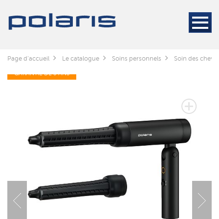
Page d'accueil
Le catalogue
Soins personnels
Soin des cheve
GARANTIE DE 3 ANS