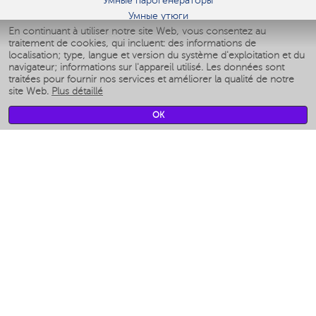
Умные парогенераторы
Умные утюги
En continuant à utiliser notre site Web, vous consentez au
Умные аэрогрили
traitement de cookies, qui incluent: des informations de
Умные мультиварки
localisation; type, langue et version du système d'exploitation et du
Умные блендеры
navigateur; informations sur l'appareil utilisé. Les données sont
Humidificateurs intelligents
traitées pour fournir nos services et améliorer la qualité de notre
site Web.
Plus détaillé
Умные вентиляторы
Умные ирригаторы
OK
Pèse-personne intelligent
Умные роботы-мойщики окон
Multicuiseur intelligent
Мерч Polaris IQ Home
CLIMAT
Humidificateurs
Ventilateurs
Filtre a air
APPAREILS DE CUISINE
Machines à café et moulins à café
Измельчение и смешивание