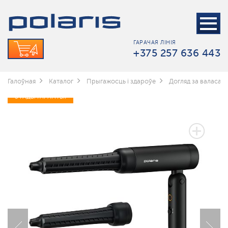
ГАРАЧАЯ ЛІНІЯ
+375 257 636 443
Галоўная
Каталог
Прыгажосць і здароўе
Догляд за валасамі
3 ГАДЫ ГАРАНТЫІ