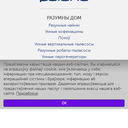
РАЗУМНЫ ДОМ
Разумныя чайнікі
Умные кофемашины
Пскоў
Умные вертикальные пылесосы
Разумныя робаты-пыласосы
Умные парогенераторы
Умные утюги
Працягваючы карыстацца нашым вэб-сайтам, Вы згаджаецеся
на апрацоўку файлаў cookie, якія ўключаюць у сябе:
Умные аэрогрили
інфармацыю пра месцазнаходжанне; тып, мову і версію
Умные мультиварки
аперацыйнай сістэмы і браўзэра; інфармацыю аб
Умные блендеры
выкарыстоўваным прыладзе. Дадзеныя апрацоўваюцца для
Разумныя ўвільгатняльнікі
прадастаўлення нашых паслуг і паляпшэння якасці нашага вэб-
сайта.
Падрабязна
Умные вентиляторы
Умные ирригаторы
OK
Разумныя падлогавыя шалі
Умные роботы-мойщики окон
Разумныя мультиварки
Мерч Polaris IQ Home