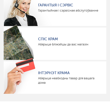
ГАРАНТЫЯ І СЭРВІС
Гарантыйнае і сэрвіснае абслугоўванне
СПІС КРАМ
Абярыце бліжэйшы да вас магазін
ІНТЭРНЭТ КРАМА
Абярыце неабходны тавар для вашага
дома