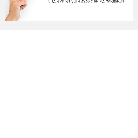
Сіздің үйіңіз үшін дұрыс өнімді таңдаңыз