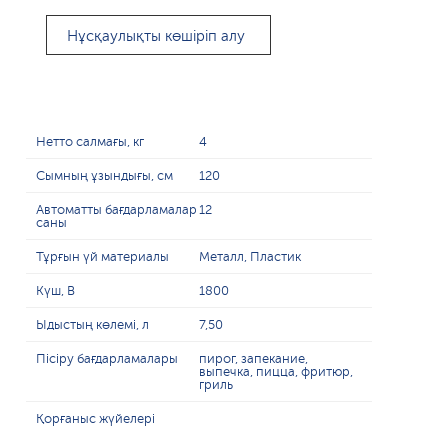
Нұсқаулықты көшіріп алу
Нетто салмағы, кг
4
Сымның ұзындығы, см
120
Автоматты бағдарламалар
12
саны
Тұрғын үй материалы
Металл, Пластик
Күш, В
1800
Ыдыстың көлемі, л
7,50
Пісіру бағдарламалары
пирог, запекание,
выпечка, пицца, фритюр,
гриль
Қорғаныс жүйелері