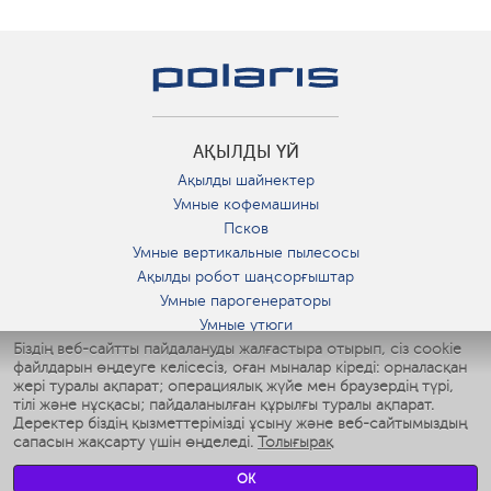
АҚЫЛДЫ ҮЙ
Ақылды шайнектер
Умные кофемашины
Псков
Умные вертикальные пылесосы
Ақылды робот шаңсорғыштар
Умные парогенераторы
Умные утюги
Біздің веб-сайтты пайдалануды жалғастыра отырып, сіз cookie
Умные аэрогрили
файлдарын өңдеуге келісесіз, оған мыналар кіреді: орналасқан
Умные мультиварки
жері туралы ақпарат; операциялық жүйе мен браузердің түрі,
Умные блендеры
тілі және нұсқасы; пайдаланылған құрылғы туралы ақпарат.
Ақылды дымқылдатқыштар
Деректер біздің қызметтерімізді ұсыну және веб-сайтымыздың
сапасын жақсарту үшін өңделеді.
Толығырақ
Умные вентиляторы
Умные ирригаторы
OK