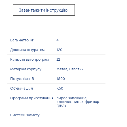
Завантажити інструкцію
Вага нетто, кг
4
Довжина шнура, см
120
Кількість автопрограм
12
Матеріал корпусу
Метал, Пластик
Потужність, В
1800
Об'єм чаші, л
7,50
Програми приготування
пирог, запекание,
выпечка, пицца, фритюр,
гриль
Системи захисту