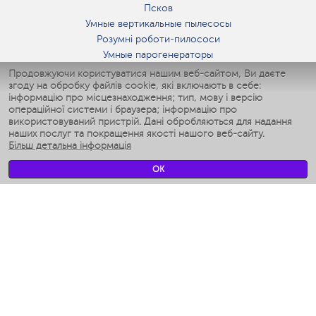
Псков
Умные вертикальные пылесосы
Розумні роботи-пилососи
Умные парогенераторы
Умные утюги
Продовжуючи користуватися нашим веб-сайтом, Ви даєте
згоду на обробку файлів cookie, які включають в себе:
Умные аэрогрили
інформацію про місцезнаходження; тип, мову і версію
Умные мультиварки
операційної системи і браузера; інформацію про
Умные блендеры
використовуваний пристрій. Дані обробляються для надання
Розумні зволожувачі
наших послуг та покращення якості нашого веб-сайту.
Більш детальна інформація
Умные вентиляторы
Умные ирригаторы
OK
Розумні підлогові ваги
Умные роботы-мойщики окон
Розумні мультиварки
Мерч Polaris IQ Home
КЛІМАТ
зволожувачі
Вентилятори
очищувачі повітря