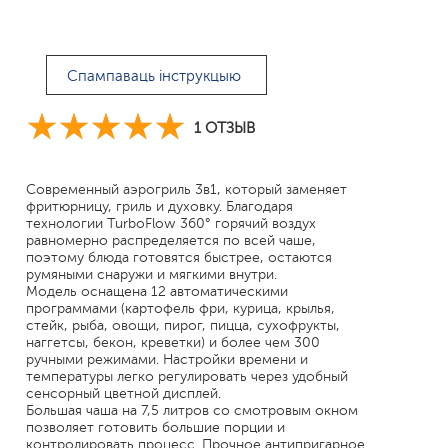
Спампаваць інструкцыю
1 ОТЗЫВ
Современный аэрогриль 3в1, который заменяет
фритюрницу, гриль и духовку. Благодаря
технологии TurboFlow 360° горячий воздух
равномерно распределяется по всей чаше,
поэтому блюда готовятся быстрее, остаются
румяными снаружи и мягкими внутри.
Модель оснащена 12 автоматическими
программами (картофель фри, курица, крылья,
стейк, рыба, овощи, пирог, пицца, сухофрукты,
наггетсы, бекон, креветки) и более чем 300
ручными режимами. Настройки времени и
температуры легко регулировать через удобный
сенсорный цветной дисплей.
Большая чаша на 7,5 литров со смотровым окном
позволяет готовить большие порции и
контролировать процесс. Прочное антипригарное