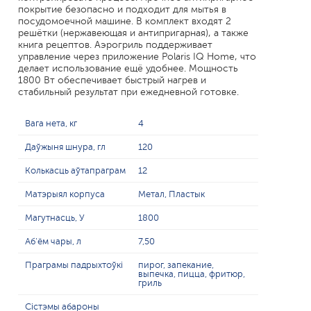
покрытие безопасно и подходит для мытья в
посудомоечной машине. В комплект входят 2
решётки (нержавеющая и антипригарная), а также
книга рецептов. Аэрогриль поддерживает
управление через приложение Polaris IQ Home, что
делает использование ещё удобнее. Мощность
1800 Вт обеспечивает быстрый нагрев и
стабильный результат при ежедневной готовке.
Вага нета, кг
4
Даўжыня шнура, гл
120
Колькасць аўтапраграм
12
Матэрыял корпуса
Метал, Пластык
Магутнасць, У
1800
Аб'ём чары, л
7,50
Праграмы падрыхтоўкі
пирог, запекание,
выпечка, пицца, фритюр,
гриль
Сістэмы абароны