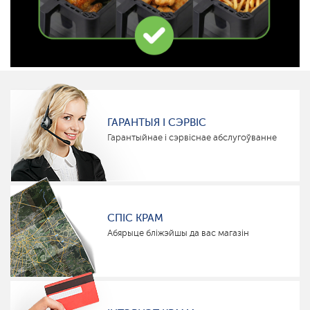
ГАРАНТЫЯ І СЭРВІС
Гарантыйнае і сэрвіснае абслугоўванне
СПІС КРАМ
Абярыце бліжэйшы да вас магазін