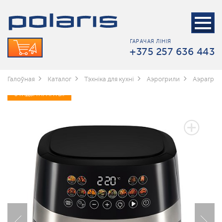
ГАРАЧАЯ ЛІНІЯ
+375 257 636 443
Галоўная
Каталог
Тэхніка для кухні
Аэрогрили
Аэрагрыл
3 ГАДЫ ГАРАНТЫІ