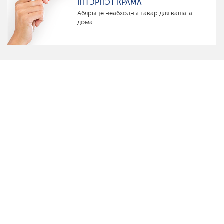
ІНТЭРНЭТ КРАМА
Абярыце неабходны тавар для вашага
дома