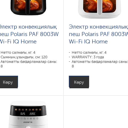
Электр конвекциялық
Электр конвекциялы
пеш Polaris PAF 8003W
пеш Polaris PAF 8003
Wi-Fi IQ Home
Wi-Fi IQ Home
Нетто салмағы, кг: 4
Нетто салмағы, кг: 4
Сымның ұзындығы, см: 120
WARRANTY: 3 года
Автоматты бағдарламалар саны:
Автоматты бағдарламалар саны
8
8
Тұрғын үй материалы: Металл,
Тұрғын үй материалы: Металл,
Пластик
Пластик
Күш, В: 1800
Күш, В: 1800
Көру
Көру
Ыдыстың көлемі, л: 7,50
Ыдыстың көлемі, л: 7
Пісіру бағдарламалары: пирог,
Пісіру бағдарламалары: пирог,
запекание, выпечка, пицца,
запекание, выпечка, пицца,
фритюр, гриль
фритюр, гриль