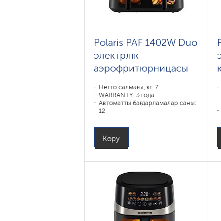
Polaris PAF 1402W Duo
электрлік
аэрофритюрницасы
Нетто салмағы, кг: 7
WARRANTY: 3 года
Автоматты бағдарламалар саны:
12
Тұрғын үй материалы: Металл,
Пластик
Күш, В: 3000
Көру
Ыдыстың көлемі, л: 11
Пісіру бағдарламалары: пирог,
запекание, выпечка, гриль,
овощи, картофель фри, мясо,
рыба, курица, ручной режим