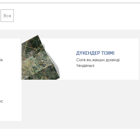
Все
ДҮКЕНДЕР ТІЗІМІ
ік
Сізге ең жақын дүкенді
таңдаңыз
ыс