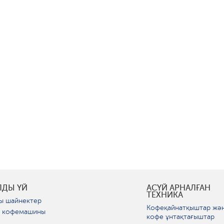
ЛДЫ ҮЙ
АСҮЙ АРНАЛҒАН
ТЕХНИКА
ы шайнектер
Кофеқайнатқыштар жә
 кофемашины
кофе ұнтақтағыштар