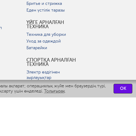
Бритье и стрижка
Еден үстілік таразы
ҮЙГЕ АРНАЛҒАН
ТЕХНИКА
п
Техника для уборки
Уход за одеждой
Батарейки
СПОРТҚА АРНАЛҒАН
ТЕХНИКА
Электр өздігінен
зырлауықтар
ралы ақпарат; операциялық жүйе мен браузердің түрі,
OK
ВСТРАИВАЕМАЯ
қсарту үшін өңделеді.
Толығырақ
ТЕХНИКА
р
Вытяжки
Варочные панели
Духовые шкафы
Посудомоечные машины
СЕРВИСТІК