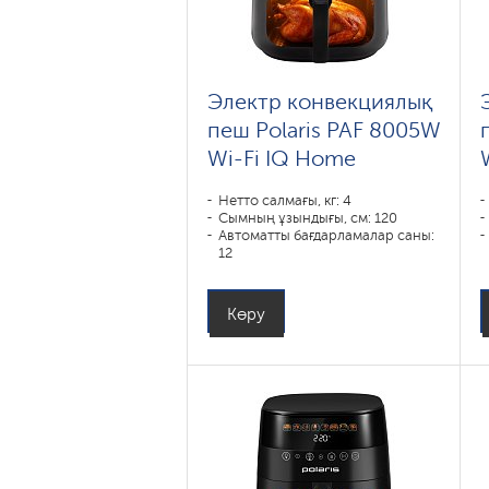
Электр конвекциялық
пеш Polaris PAF 8005W
Wi-Fi IQ Home
Нетто салмағы, кг: 4
Сымның ұзындығы, см: 120
Автоматты бағдарламалар саны:
12
Тұрғын үй материалы: Металл,
Пластик
Күш, В: 1800
Көру
Ыдыстың көлемі, л: 7,50
Пісіру бағдарламалары: пирог,
запекание, выпечка, пицца,
фритюр, гриль