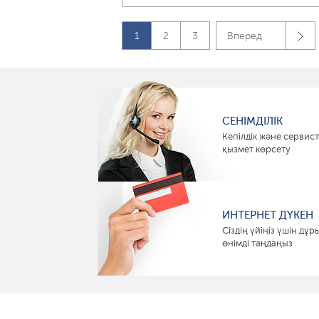
1
2
3
Вперед
СЕНІМДІЛІК
Кепілдік және сервист
қызмет көрсету
ИНТЕРНЕТ ДҮКЕН
Сіздің үйіңіз үшін дұр
өнімді таңдаңыз