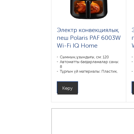
Электр конвекциялық
пеш Polaris PAF 6003W
Wi-Fi IQ Home
Сымның ұзындығы, см: 120
Автоматты бағдарламалар саны:
8
Тұрғын үй материалы: Пластик,
Металл
Күш, В: 1800
Ыдыстың көлемі, л: 6
Көру
Пісіру бағдарламалары: пирог,
запекание, выпечка, пицца,
фритюр, гриль