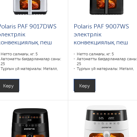
Polaris PAF 9017DWS
Polaris PAF 9007WS
электрлік
электрлік
конвекциялық пеш
конвекциялық пеш
Нетто салмағы, кг: 5
Нетто салмағы, кг: 5
Автоматты бағдарламалар саны:
Автоматты бағдарламалар саны
25
25
Тұрғын үй материалы: Металл,
Тұрғын үй материалы: Металл,
Пластик
Пластик
Күш, В: 1900
Күш, В: 1900
Ыдыстың көлемі, л: 6
Ыдыстың көлемі, л: 6
Көру
Көру
Пісіру бағдарламалары:
Пісіру бағдарламалары:
запекание, мультиповар,
запекание, мультиповар,
выпечка, пирог, разогрев,
выпечка, пирог, разогрев,
фритюр, гриль
фритюр, гриль
Қорғаныс жүйелері: ,
Қорғаныс жүйелері: ,