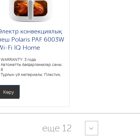
Электр конвекциялық
пеш Polaris PAF 6003W
Wi-Fi IQ Home
WARRANTY: 3 года
Автоматты бағдарламалар саны:
8
Тұрғын үй материалы: Пластик,
Металл
Күш, В: 1800
Ыдыстың көлемі, л: 6
Көру
Пісіру бағдарламалары: пирог,
запекание, выпечка, пицца,
фритюр, гриль
еще 12