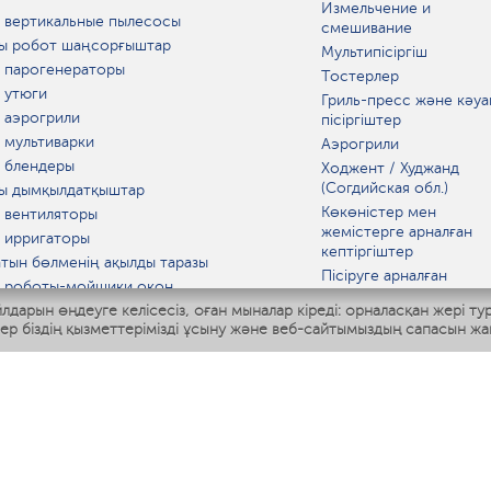
Измельчение и
 вертикальные пылесосы
смешивание
ы робот шаңсорғыштар
Мультипісіргіш
 парогенераторы
Тостерлер
 утюги
Гриль-пресс және кәуа
 аэрогрили
пісіргіштер
 мультиварки
Аэрогрили
 блендеры
Ходжент / Худжанд
(Согдийская обл.)
ы дымқылдатқыштар
Көкөністер мен
 вентиляторы
жемістерге арналған
 ирригаторы
кептіргіштер
тын бөлменің ақылды таразы
Пісіруге арналған
 роботы-мойщики окон
аспаптар
лдарын өңдеуге келісесіз, оған мыналар кіреді: орналасқан жері ту
ы мультипісіргіш
Асүй таразылары
тер біздің қызметтерімізді ұсыну және веб-сайтымыздың сапасын жа
Polaris IQ Home
Қысқа толқынды пеште
МАТ
ЫДЫС-АЯҚ
дандырғыштар
ткіштер
азартқыштар