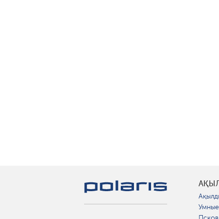
АҚЫ
Ақылд
Умные
Псков