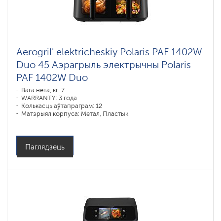
Aerogril' elektricheskiy Polaris PAF 1402W
Duo 45 Аэрагрыль электрычны Polaris
PAF 1402W Duo
Вага нета, кг: 7
WARRANTY: 3 года
Колькасць аўтапраграм: 12
Матэрыял корпуса: Метал, Пластык
Магутнасць, У: 3000
Аб'ём чары, л: 11
Праграмы падрыхтоўкі: пирог, запекание, выпечка, гриль,
овощи, картофель фри, мясо, рыба, курица, ручной режим
Паглядзець