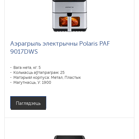
Аэрагрыль электрычны Polaris PAF
9017DWS
Вага нета, кг: 5
Колькасць аўтапраграм: 25
Матэрыял корпуса: Метал, Пластык
Магутнасць, У: 1900
Аб'ём чары, л: 6
Праграмы падрыхтоўкі: запекание, мультиповар, выпечка,
пирог, разогрев, фритюр, гриль
Сістэмы абароны: ,
Паглядзець