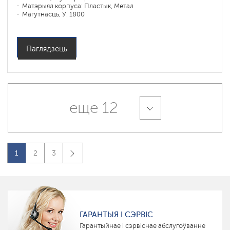
Матэрыял корпуса: Пластык, Метал
Магутнасць, У: 1800
Аб'ём чары, л: 6
Праграмы падрыхтоўкі: пирог, запекание, выпечка, пицца,
фритюр, гриль
Паглядзець
еще 12
1
2
3
ГАРАНТЫЯ І СЭРВІС
Гарантыйнае і сэрвіснае абслугоўванне