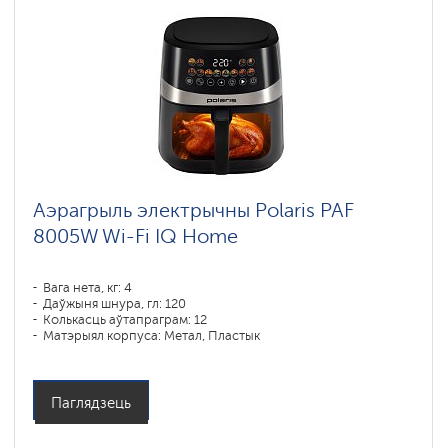
Аэрагрыль электрычны Polaris PAF
8005W Wi-Fi IQ Home
Вага нета, кг: 4
Даўжыня шнура, гл: 120
Колькасць аўтапраграм: 12
Матэрыял корпуса: Метал, Пластык
Магутнасць, У: 1800
Аб'ём чары, л: 7,50
Праграмы падрыхтоўкі: пирог, запекание, выпечка, пицца,
фритюр, гриль
Паглядзець