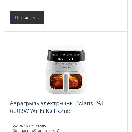
Аб'ём чары, л: 6
Праграмы падрыхтоўкі: пирог, запекание, выпечка, пицца,
фритюр, гриль
Паглядзець
Аэрагрыль электрычны Polaris PAF
6003W Wi-Fi IQ Home
WARRANTY: 3 года
Колькасць аўтапраграм: 8