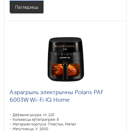
Праграмы падрыхтоўкі: пирог, запекание, выпечка, пицца,
фритюр, гриль
Паглядзець
Аэрагрыль электрычны Polaris PAF
6003W Wi-Fi IQ Home
Даўжыня шнура, гл: 120
Колькасць аўтапраграм: 8
Матэрыял корпуса: Пластык, Метал
Магутнасць, У: 1800