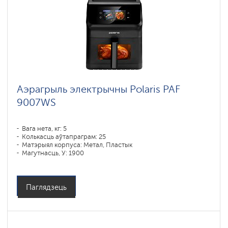
Аэрагрыль электрычны Polaris PAF
9007WS
Вага нета, кг: 5
Колькасць аўтапраграм: 25
Матэрыял корпуса: Метал, Пластык
Магутнасць, У: 1900
Аб'ём чары, л: 6
Праграмы падрыхтоўкі: запекание, мультиповар, выпечка,
пирог, разогрев, фритюр, гриль
Сістэмы абароны: ,
Паглядзець