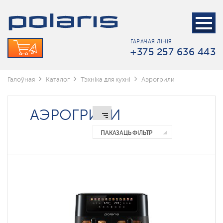
Умные
аэрогрили
Polaris
IQ
home
ГАРАЧАЯ ЛІНІЯ
+375 257 636 443
Галоўная
Каталог
Тэхніка для кухні
Аэрогрили
АЭРОГРИЛИ
ПАКАЗАЦЬ ФІЛЬТР