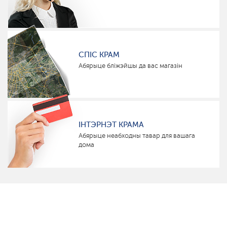
СПІС КРАМ
Абярыце бліжэйшы да вас магазін
ІНТЭРНЭТ КРАМА
Абярыце неабходны тавар для вашага
дома