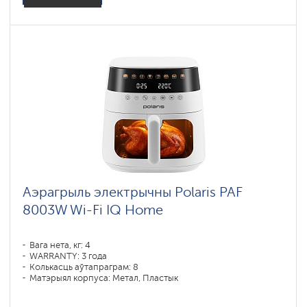
Аэрагрыль электрычны Polaris PAF
8003W Wi-Fi IQ Home
Вага нета, кг: 4
WARRANTY: 3 года
Колькасць аўтапраграм: 8
Матэрыял корпуса: Метал, Пластык
Магутнасць, У: 1800
Аб'ём чары, л: 7