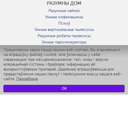
РАЗУМНЫ ДОМ
Разумныя чайнікі
Умные кофемашины
Пскоў
Умные вертикальные пылесосы
Разумныя робаты-пыласосы
Умные парогенераторы
Умные утюги
Працягваючы карыстацца нашым вэб-сайтам, Вы згаджаецеся
на апрацоўку файлаў cookie, якія ўключаюць у сябе:
Умные аэрогрили
інфармацыю пра месцазнаходжанне; тып, мову і версію
Умные мультиварки
аперацыйнай сістэмы і браўзэра; інфармацыю аб
Умные блендеры
выкарыстоўваным прыладзе. Дадзеныя апрацоўваюцца для
Разумныя ўвільгатняльнікі
прадастаўлення нашых паслуг і паляпшэння якасці нашага вэб-
сайта.
Падрабязна
Умные вентиляторы
Умные ирригаторы
OK
Разумныя падлогавыя шалі
Умные роботы-мойщики окон
Разумныя мультиварки
Мерч Polaris IQ Home
КЛІМАТ