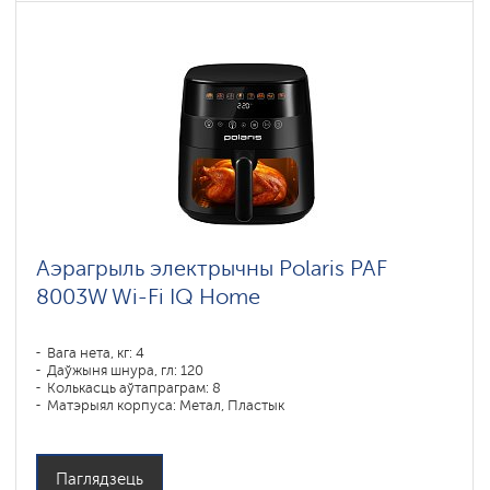
Аэрагрыль электрычны Polaris PAF
8003W Wi-Fi IQ Home
Вага нета, кг: 4
Даўжыня шнура, гл: 120
Колькасць аўтапраграм: 8
Матэрыял корпуса: Метал, Пластык
Магутнасць, У: 1800
Аб'ём чары, л: 7,50
Праграмы падрыхтоўкі: пирог, запекание, выпечка, пицца,
фритюр, гриль
Паглядзець