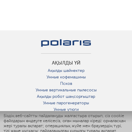
АҚЫЛДЫ ҮЙ
Ақылды шайнектер
Умные кофемашины
Псков
Умные вертикальные пылесосы
Ақылды робот шаңсорғыштар
Умные парогенераторы
Умные утюги
Біздің веб-сайтты пайдалануды жалғастыра отырып, сіз cookie
Умные аэрогрили
файлдарын өңдеуге келісесіз, оған мыналар кіреді: орналасқан
Умные мультиварки
жері туралы ақпарат; операциялық жүйе мен браузердің түрі,
Умные блендеры
тілі және нұсқасы; пайдаланылған құрылғы туралы ақпарат.