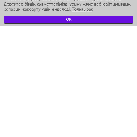
Ақылды дымқылдатқыштар
Деректер біздің қызметтерімізді ұсыну және веб-сайтымыздың
сапасын жақсарту үшін өңделеді.
Толығырақ
Умные вентиляторы
Умные ирригаторы
OK
Жуынатын бөлменің ақылды таразы
Умные роботы-мойщики окон
Ақылды мультипісіргіш
Мерч Polaris IQ Home
КЛИМАТ
Ылғалдандырғыштар
Желдеткіштер
Ауа тазартқыштар
АСҮЙ АРНАЛҒАН ТЕХНИКА
Кофеқайнатқыштар және кофе ұнтақтағыштар
Измельчение и смешивание
Мультипісіргіш
Тостерлер
Гриль-пресс және кәуап пісіргіштер
Аэрогрили