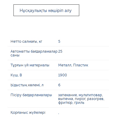
Нұсқаулықты көшіріп алу
Нетто салмағы, кг
5
Автоматты бағдарламалар
25
саны
Тұрғын үй материалы
Металл, Пластик
Күш, В
1900
Ыдыстың көлемі, л
6
Пісіру бағдарламалары
запекание, мультиповар,
выпечка, пирог, разогрев,
фритюр, гриль
Қорғаныс жүйелері
,