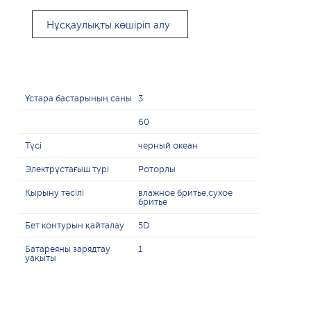
Нұсқаулықты көшіріп алу
Ұстара бастарының саны
3
60
Түсі
черный океан
Электрұстағыш түрі
Роторлы
Қырыну тәсілі
влажное бритье,сухое
бритье
Бет контурын қайталау
5D
Батареяны зарядтау
1
уақыты