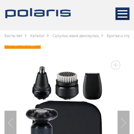
Басты бет
Каталог
Сұлулық және денсаулық
Бритье и стри
3 ЖЫЛ КЕПІЛДІК