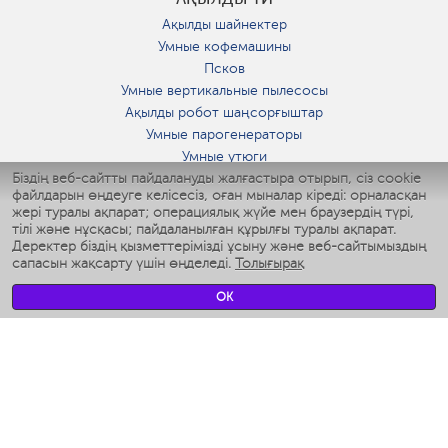
Ақылды шайнектер
Умные кофемашины
Псков
Умные вертикальные пылесосы
Ақылды робот шаңсорғыштар
Умные парогенераторы
Умные утюги
Біздің веб-сайтты пайдалануды жалғастыра отырып, сіз cookie
Умные аэрогрили
файлдарын өңдеуге келісесіз, оған мыналар кіреді: орналасқан
Умные мультиварки
жері туралы ақпарат; операциялық жүйе мен браузердің түрі,
Умные блендеры
тілі және нұсқасы; пайдаланылған құрылғы туралы ақпарат.
Ақылды дымқылдатқыштар
Деректер біздің қызметтерімізді ұсыну және веб-сайтымыздың
сапасын жақсарту үшін өңделеді.
Толығырақ
Умные вентиляторы
Умные ирригаторы
OK
Жуынатын бөлменің ақылды таразы
Умные роботы-мойщики окон
Ақылды мультипісіргіш
Мерч Polaris IQ Home
КЛИМАТ
Ылғалдандырғыштар