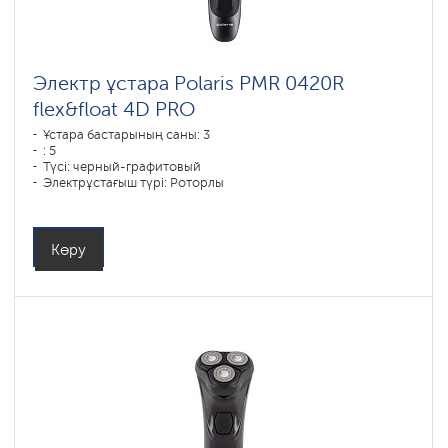
Электр ұстара Polaris PMR 0420R
flex&float 4D PRO
Ұстара бастарының саны: 3
: 5
Түсі: черный-графитовый
Электрұстағыш түрі: Роторлы
Қырыну тәсілі: влажное бритье,сухое бритье
Бет контурын қайталау: 4D
Батареяны зарядтау уақыты: 1,5
Көру