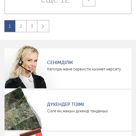
1
2
3
СЕНІМДІЛІК
Кепілдік және сервистік қызмет көрсету
ДҮКЕНДЕР ТІЗІМІ
Сізге ең жақын дүкенді таңдаңыз