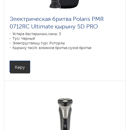
Электрическая бритва Polaris PMR
0712RC Ultimate қырыну 5D PRO
Ұстара бастарының саны: 3
Түсі: Черный
Электрұстағыш түрі: Роторлы
Қырыну тәсілі: влажное бритье,сухое бритье
Бет контурын қайталау: 5D
Батареяны зарядтау уақыты: 3
Көру