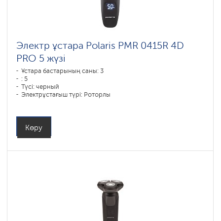
Электр ұстара Polaris PMR 0415R 4D
PRO 5 жүзі
Ұстара бастарының саны: 3
: 5
Түсі: черный
Электрұстағыш түрі: Роторлы
Қырыну тәсілі: влажное бритье,сухое бритье
Бет контурын қайталау: 4D
Батареяны зарядтау уақыты: 1,15
Көру