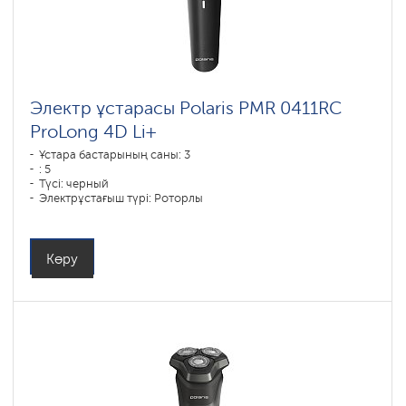
Электр ұстарасы Polaris PMR 0411RC
ProLong 4D Li+
Ұстара бастарының саны: 3
: 5
Түсі: черный
Электрұстағыш түрі: Роторлы
Қырыну тәсілі: сухое бритье
Бет контурын қайталау: 4D
Батареяны зарядтау уақыты: 3
Көру