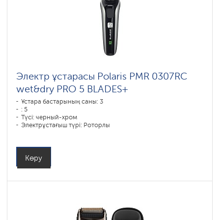
Электр ұстарасы Polaris PMR 0307RC
wet&dry PRO 5 BLADES+
Ұстара бастарының саны: 3
: 5
Түсі: черный-хром
Электрұстағыш түрі: Роторлы
Қырыну тәсілі: влажное бритье,сухое бритье
Бет контурын қайталау: есть
Батареяны зарядтау уақыты: 1,5
Көру