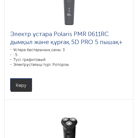
Электр ұстара Polaris PMR 0611RC
дымқыл және құрғақ 5D PRO 5 пышақ+
Ұстара бастарының саны: 3
: 5
Түсі: графитовый
Электрұстағыш түрі: Роторлы
Қырыну тәсілі: влажное бритье,сухое бритье
Бет контурын қайталау: 5D
Батареяны зарядтау уақыты: 1,5
Көру