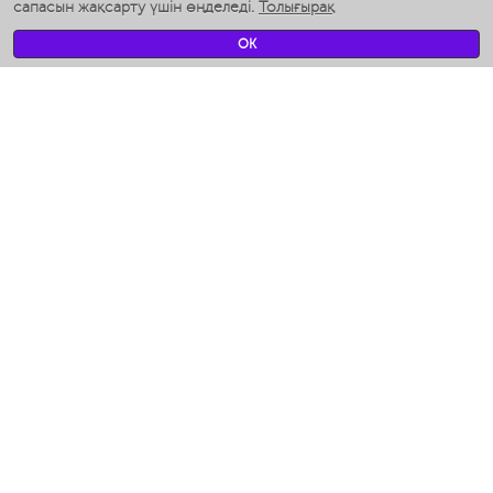
сапасын жақсарту үшін өңделеді.
Толығырақ
Умные вентиляторы
Умные ирригаторы
OK
Жуынатын бөлменің ақылды таразы
Умные роботы-мойщики окон
Ақылды мультипісіргіш
Мерч Polaris IQ Home
КЛИМАТ
Ылғалдандырғыштар
Желдеткіштер
Ауа тазартқыштар
АСҮЙ АРНАЛҒАН ТЕХНИКА
Кофеқайнатқыштар және кофе ұнтақтағыштар
Измельчение и смешивание
Мультипісіргіш
Тостерлер
Гриль-пресс және кәуап пісіргіштер
Аэрогрили
Ходжент / Худжанд (Согдийская обл.)