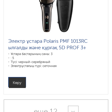
Электр ұстара Polaris PMF 1013RC
ылғалды және құрғақ 5D PROF 3+
Ұстара бастарының саны: 3
: 5
Түсі: черный-серебряный
Электрұстағыш түрі: сеточная
Қырыну тәсілі: влажное бритье,сухое бритье
Бет контурын қайталау: 5D
Батареяны зарядтау уақыты: 1,5
Көру
еще 12