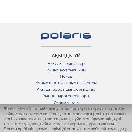
АҚЫЛДЫ ҮЙ
Ақылды шайнектер
Умные кофемашины
Псков
Умные вертикальные пылесосы
Ақылды робот шаңсорғыштар
Умные парогенераторы
Умные утюги
Біздің веб-сайтты пайдалануды жалғастыра отырып, сіз cookie
Умные аэрогрили
файлдарын өңдеуге келісесіз, оған мыналар кіреді: орналасқан
Умные мультиварки
жері туралы ақпарат; операциялық жүйе мен браузердің түрі,
Умные блендеры
тілі және нұсқасы; пайдаланылған құрылғы туралы ақпарат.
Ақылды дымқылдатқыштар
Деректер біздің қызметтерімізді ұсыну және веб-сайтымыздың