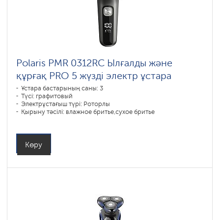
Polaris PMR 0312RC Ылғалды және
құрғақ PRO 5 жүзді электр ұстара
Ұстара бастарының саны: 3
Түсі: графитовый
Электрұстағыш түрі: Роторлы
Қырыну тәсілі: влажное бритье,сухое бритье
Бет контурын қайталау: 4 D
Батареяны зарядтау уақыты: 2
Көру