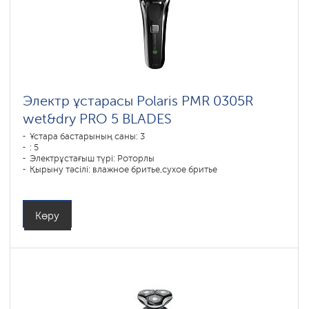
Электр ұстарасы Polaris PMR 0305R
wet&dry PRO 5 BLADES
Ұстара бастарының саны: 3
: 5
Электрұстағыш түрі: Роторлы
Қырыну тәсілі: влажное бритье,сухое бритье
Бет контурын қайталау: есть
Батареяны зарядтау уақыты: 1,5
Көру