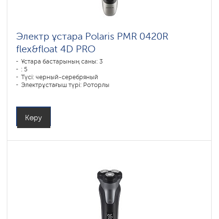
Электр ұстара Polaris PMR 0420R
flex&float 4D PRO
Ұстара бастарының саны: 3
: 5
Түсі: черный-серебряный
Электрұстағыш түрі: Роторлы
Қырыну тәсілі: влажное бритье,сухое бритье
Бет контурын қайталау: 4D
Батареяны зарядтау уақыты: 1,5
Көру