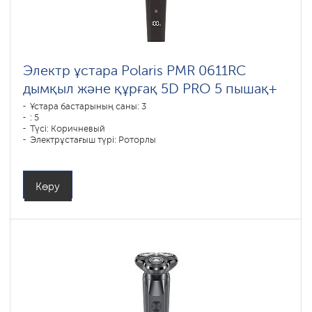
Электр ұстара Polaris PMR 0611RC
дымқыл және құрғақ 5D PRO 5 пышақ+
Ұстара бастарының саны: 3
: 5
Түсі: Коричневый
Электрұстағыш түрі: Роторлы
Қырыну тәсілі: влажное бритье,сухое бритье
Бет контурын қайталау: 5D
Батареяны зарядтау уақыты: 1,5
Көру