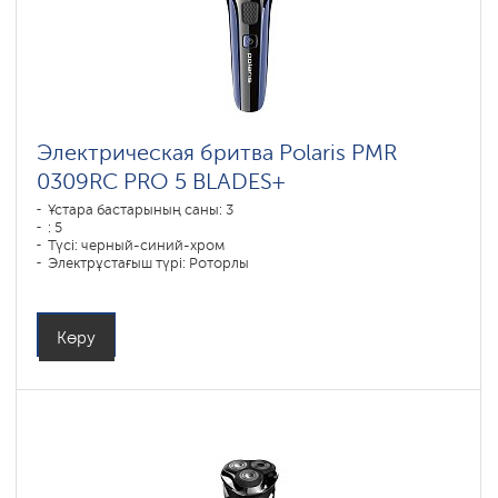
Электрическая бритва Polaris PMR
0309RC PRO 5 BLADES+
Ұстара бастарының саны: 3
: 5
Түсі: черный-синий-хром
Электрұстағыш түрі: Роторлы
Қырыну тәсілі: влажное бритье,сухое бритье
Бет контурын қайталау: есть
Батареяны зарядтау уақыты: 1,5
Көру