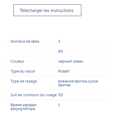
Télécharger les instructions
Nombre de têtes
3
60
Couleur
черный океан
Type du rasoir
Rotatif
Type de rasage
влажное бритье,сухое
бритье
Suit les contours du visage
5D
Время зарядки
1
аккумулятора