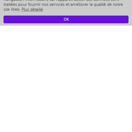
Humidificateurs intelligents
traitées pour fournir nos services et améliorer la qualité de notre
site Web.
Plus détaillé
Умные вентиляторы
Умные ирригаторы
OK
Pèse-personne intelligent
Умные роботы-мойщики окон
Multicuiseur intelligent
Мерч Polaris IQ Home
CLIMAT
Humidificateurs
Ventilateurs
Filtre a air
APPAREILS DE CUISINE
Machines à café et moulins à café
Измельчение и смешивание
Multicuiseur
Grille-pain
Grilles
Аэрогрили