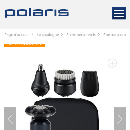
Page d'accueil
Le catalogue
Soins personnels
Бритье и стри
GARANTIE DE 3 ANS