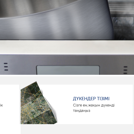
ДҮКЕНДЕР ТІЗІМІ
ік
Сізге ең жақын дүкенді
таңдаңыз