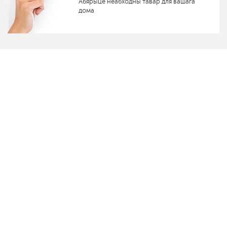
Абярыце неабходны тавар для вашага
дома