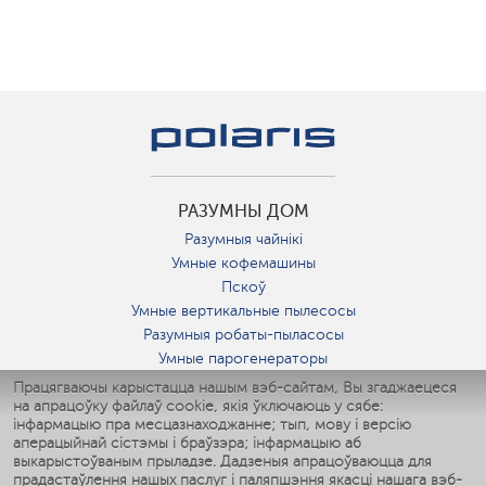
РАЗУМНЫ ДОМ
Разумныя чайнікі
Умные кофемашины
Пскоў
Умные вертикальные пылесосы
Разумныя робаты-пыласосы
Умные парогенераторы
Умные утюги
Працягваючы карыстацца нашым вэб-сайтам, Вы згаджаецеся
на апрацоўку файлаў cookie, якія ўключаюць у сябе:
Умные аэрогрили
інфармацыю пра месцазнаходжанне; тып, мову і версію
Умные мультиварки
аперацыйнай сістэмы і браўзэра; інфармацыю аб
Умные блендеры
выкарыстоўваным прыладзе. Дадзеныя апрацоўваюцца для
Разумныя ўвільгатняльнікі
прадастаўлення нашых паслуг і паляпшэння якасці нашага вэб-