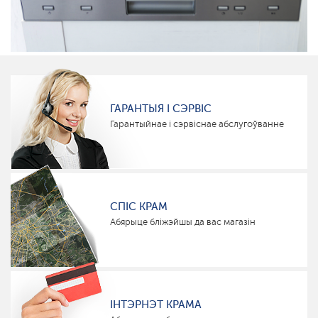
ГАРАНТЫЯ І СЭРВІС
Гарантыйнае і сэрвіснае абслугоўванне
СПІС КРАМ
Абярыце бліжэйшы да вас магазін
ІНТЭРНЭТ КРАМА