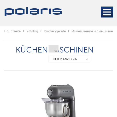
Handmixer
und
handmixer
Küchenmaschinen
Hauptseite
Katalog
Küchengeräte
Измельчение и смешивание
Entsafter
Fleischwolf
KÜCHENMASCHINEN
FILTER ANZEIGEN