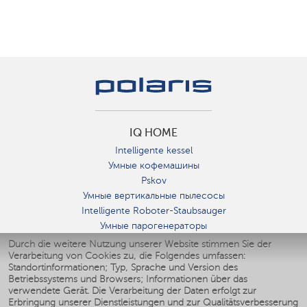
IQ HOME
Intelligente kessel
Умные кофемашины
Pskov
Умные вертикальные пылесосы
Intelligente Roboter-Staubsauger
Умные парогенераторы
Умные утюги
Durch die weitere Nutzung unserer Website stimmen Sie der
Verarbeitung von Cookies zu, die Folgendes umfassen:
Умные аэрогрили
Standortinformationen; Typ, Sprache und Version des
Умные мультиварки
Betriebssystems und Browsers; Informationen über das
Умные блендеры
verwendete Gerät. Die Verarbeitung der Daten erfolgt zur
Smarte befeuchter
Erbringung unserer Dienstleistungen und zur Qualitätsverbesserung