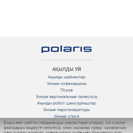
АҚЫЛДЫ ҮЙ
Ақылды шайнектер
Умные кофемашины
Псков
Умные вертикальные пылесосы
Ақылды робот шаңсорғыштар
Умные парогенераторы
Умные утюги
Біздің веб-сайтты пайдалануды жалғастыра отырып, сіз cookie
Умные аэрогрили
файлдарын өңдеуге келісесіз, оған мыналар кіреді: орналасқан
Умные мультиварки
жері туралы ақпарат; операциялық жүйе мен браузердің түрі,