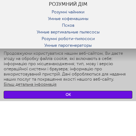
РОЗУМНИЙ ДІМ
Розумні чайники
Умные кофемашины
Псков
Умные вертикальные пылесосы
Розумні роботи-пилососи
Умные парогенераторы
Умные утюги
Продовжуючи користуватися нашим веб-сайтом, Ви даєте
згоду на обробку файлів cookie, які включають в себе:
Умные аэрогрили
інформацію про місцезнаходження; тип, мову і версію
Умные мультиварки
операційної системи і браузера; інформацію про
Умные блендеры
використовуваний пристрій. Дані обробляються для надання
Розумні зволожувачі
наших послуг та покращення якості нашого веб-сайту.
Більш детальна інформація
Умные вентиляторы
Умные ирригаторы
OK
Розумні підлогові ваги
Умные роботы-мойщики окон
Розумні мультиварки
Мерч Polaris IQ Home
КЛІМАТ