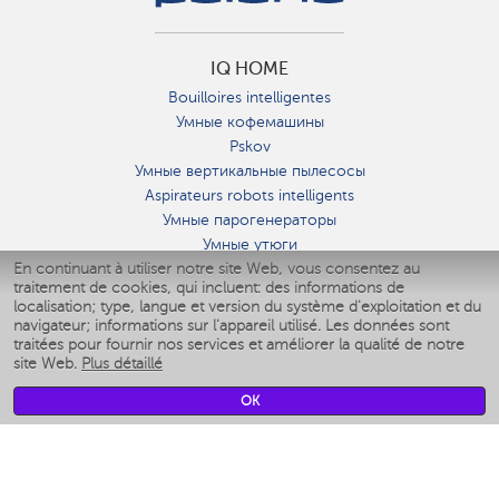
IQ HOME
Bouilloires intelligentes
Умные кофемашины
Pskov
Умные вертикальные пылесосы
Aspirateurs robots intelligents
Умные парогенераторы
Умные утюги
En continuant à utiliser notre site Web, vous consentez au
Умные аэрогрили
traitement de cookies, qui incluent: des informations de
Умные мультиварки
localisation; type, langue et version du système d'exploitation et du
Умные блендеры
navigateur; informations sur l'appareil utilisé. Les données sont
Humidificateurs intelligents
traitées pour fournir nos services et améliorer la qualité de notre
site Web.
Plus détaillé
Умные вентиляторы
Умные ирригаторы
OK
Pèse-personne intelligent
Умные роботы-мойщики окон
Multicuiseur intelligent
Мерч Polaris IQ Home