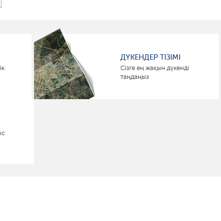
ДҮКЕНДЕР ТІЗІМІ
ік
Сізге ең жақын дүкенді
таңдаңыз
ыс