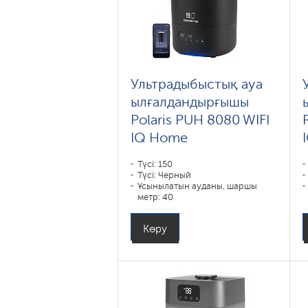
Ультрадыбыстық ауа
ылғалдандырғышы
Polaris PUH 8080 WIFI
IQ Home
Түсі: 150
Түсі: Черный
Ұсынылатын ауданы, шаршы
метр: 40
Көру