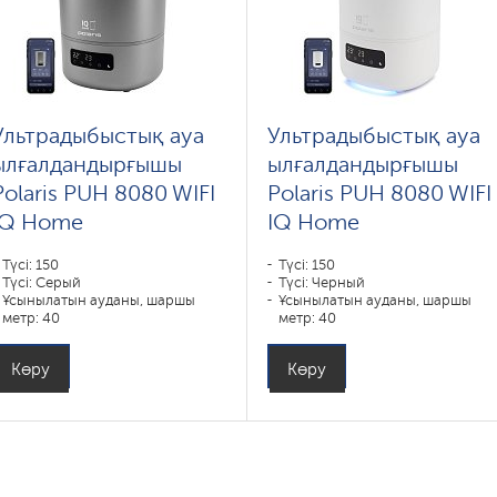
Ультрадыбыстық ауа
Ультрадыбыстық ауа
ылғалдандырғышы
ылғалдандырғышы
Polaris PUH 8080 WIFI
Polaris PUH 8080 WIFI
IQ Home
IQ Home
Түсі: 150
Түсі: 150
Түсі: Серый
Түсі: Черный
Ұсынылатын ауданы, шаршы
Ұсынылатын ауданы, шаршы
метр: 40
метр: 40
Көру
Көру