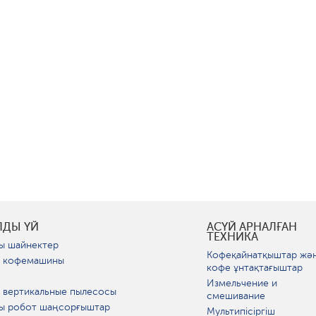
ЛДЫ ҮЙ
АСҮЙ АРНАЛҒАН
ТЕХНИКА
ы шайнектер
Кофеқайнатқыштар жә
 кофемашины
кофе ұнтақтағыштар
Измельчение и
 вертикальные пылесосы
смешивание
ы робот шаңсорғыштар
Мультипісіргіш