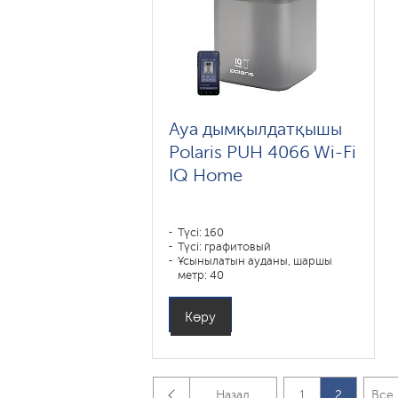
Ауа дымқылдатқышы
Polaris PUH 4066 Wi-Fi
IQ Home
Түсі: 160
Түсі: графитовый
Ұсынылатын ауданы, шаршы
метр: 40
Көлемі, л: 5
Көру
Назад
1
2
Все