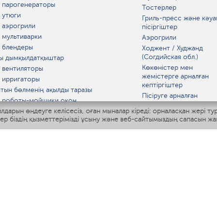
 парогенераторы
Тостерлер
 утюги
Гриль-пресс және кәуа
 аэрогрили
пісіргіштер
 мультиварки
Аэрогрили
 блендеры
Ходжент / Худжанд
(Согдийская обл.)
ы дымқылдатқыштар
Көкөністер мен
 вентиляторы
жемістерге арналған
 ирригаторы
кептіргіштер
тын бөлменің ақылды таразы
Пісіруге арналған
 роботы-мойщики окон
аспаптар
лдарын өңдеуге келісесіз, оған мыналар кіреді: орналасқан жері ту
ы мультипісіргіш
Асүй таразылары
тер біздің қызметтерімізді ұсыну және веб-сайтымыздың сапасын жа
Polaris IQ Home
Қысқа толқынды пеште
МАТ
ЫДЫС-АЯҚ
дандырғыштар
ткіштер
азартқыштар