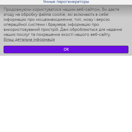
Умные парогенераторы
Умные утюги
Продовжуючи користуватися нашим веб-сайтом, Ви даєте
згоду на обробку файлів cookie, які включають в себе:
Умные аэрогрили
інформацію про місцезнаходження; тип, мову і версію
Умные мультиварки
операційної системи і браузера; інформацію про
Умные блендеры
використовуваний пристрій. Дані обробляються для надання
Розумні зволожувачі
наших послуг та покращення якості нашого веб-сайту.
Більш детальна інформація
Умные вентиляторы
Умные ирригаторы
OK
Розумні підлогові ваги
Умные роботы-мойщики окон
Розумні мультиварки
Мерч Polaris IQ Home
КЛІМАТ
зволожувачі
Вентилятори
очищувачі повітря
ТЕХНІКА ДЛЯ КУХНІ
Кавоварки і Кавомолки
Измельчение и смешивание