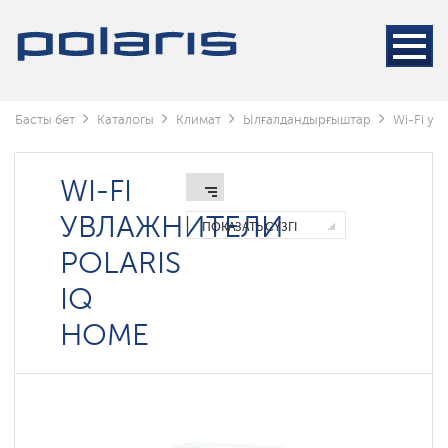
Wi-
Fi
увлажнители
Polaris
IQ
home
Басты бет
Каталогы
Климат
Ылғалдандырғыштар
Wi-Fi ув
Мойки
воздуха
WI-FI
Невинномысск
УВЛАЖНИТЕЛИ
Ылғандандырғыштарға
ПОКАЗАТЬ СҮЗГІ
арналған
аксессуарлар
POLARIS
IQ
HOME