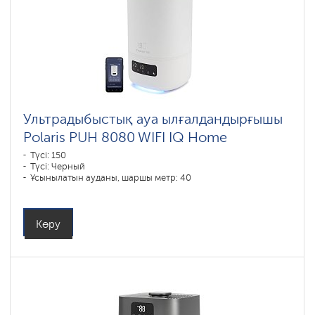
Ультрадыбыстық ауа ылғалдандырғышы
Polaris PUH 8080 WIFI IQ Home
Түсі: 150
Түсі: Черный
Ұсынылатын ауданы, шаршы метр: 40
Көру