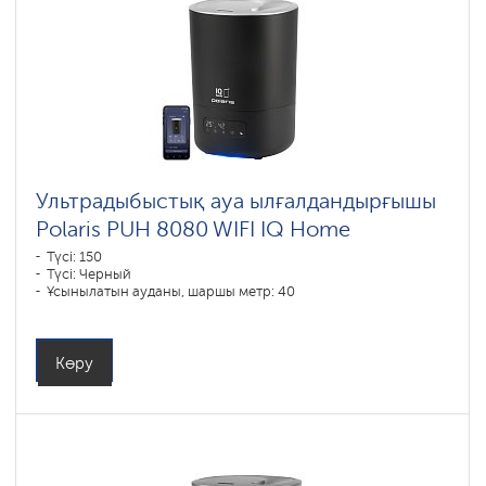
Ультрадыбыстық ауа ылғалдандырғышы
Polaris PUH 8080 WIFI IQ Home
Түсі: 150
Түсі: Черный
Ұсынылатын ауданы, шаршы метр: 40
Көру