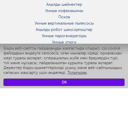
Ақылды шайнектер
Умные кофемашины
Псков
Умные вертикальные пылесосы
Ақылды робот шаңсорғыштар
Умные парогенераторы
Умные утюги
Біздің веб-сайтты пайдалануды жалғастыра отырып, сіз cookie
Умные аэрогрили
файлдарын өңдеуге келісесіз, оған мыналар кіреді: орналасқан
Умные мультиварки
жері туралы ақпарат; операциялық жүйе мен браузердің түрі,
Умные блендеры
тілі және нұсқасы; пайдаланылған құрылғы туралы ақпарат.
Ақылды дымқылдатқыштар
Деректер біздің қызметтерімізді ұсыну және веб-сайтымыздың
сапасын жақсарту үшін өңделеді.
Толығырақ
Умные вентиляторы
Умные ирригаторы
OK
Жуынатын бөлменің ақылды таразы
Умные роботы-мойщики окон
Ақылды мультипісіргіш
Мерч Polaris IQ Home
КЛИМАТ
Ылғалдандырғыштар