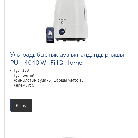
Ультрадыбыстық ауа ылғалдандырғышы
PUH 4040 Wi-Fi IQ Home
Түсі: 150
Түсі: Белый
Ұсынылатын ауданы, шаршы метр: 45
Көлемі, л: 5
Көру