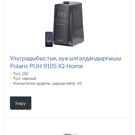
Ультрадыбыстық ауа ылғалдандырғышы
Polaris PUH 9105 IQ Home
Түсі: 150
Түсі: черный
Ұсынылатын ауданы, шаршы метр: 45
Көру