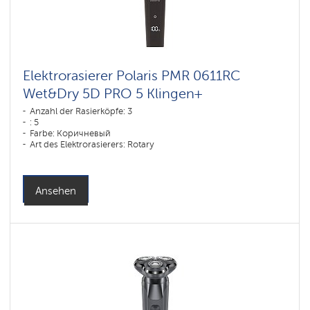
Elektrorasierer Polaris PMR 0611RC
Wet&Dry 5D PRO 5 Klingen+
Anzahl der Rasierköpfe: 3
: 5
Farbe: Коричневый
Art des Elektrorasierers: Rotary
Rasiermethode: влажное бритье,сухое бритье
Gesichtskonturen-Anpassung: 5D
Akku-Ladezeit: 1,5
Ansehen