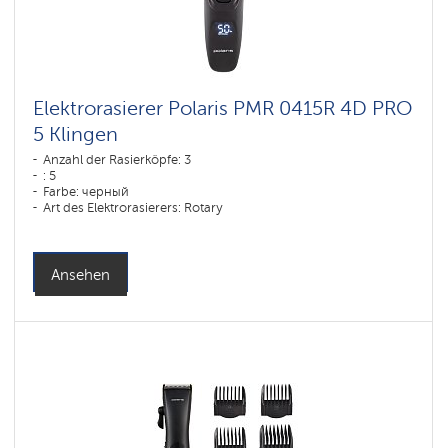
Elektrorasierer Polaris PMR 0415R 4D PRO
5 Klingen
Anzahl der Rasierköpfe: 3
: 5
Farbe: черный
Art des Elektrorasierers: Rotary
Rasiermethode: влажное бритье,сухое бритье
Gesichtskonturen-Anpassung: 4D
Akku-Ladezeit: 1,15
Ansehen