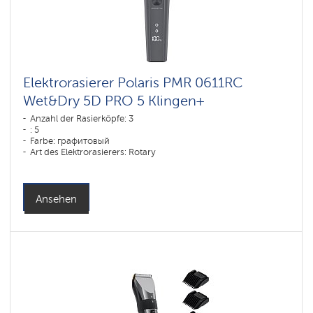
Elektrorasierer Polaris PMR 0611RC
Wet&Dry 5D PRO 5 Klingen+
Anzahl der Rasierköpfe: 3
: 5
Farbe: графитовый
Art des Elektrorasierers: Rotary
Rasiermethode: влажное бритье,сухое бритье
Gesichtskonturen-Anpassung: 5D
Akku-Ladezeit: 1,5
Ansehen