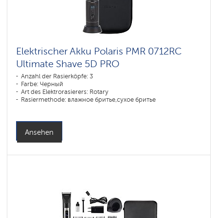
Elektrischer Akku Polaris PMR 0712RC
Ultimate Shave 5D PRO
Anzahl der Rasierköpfe: 3
Farbe: Черный
Art des Elektrorasierers: Rotary
Rasiermethode: влажное бритье,сухое бритье
Gesichtskonturen-Anpassung: 5D
Akku-Ladezeit: 3
Ansehen