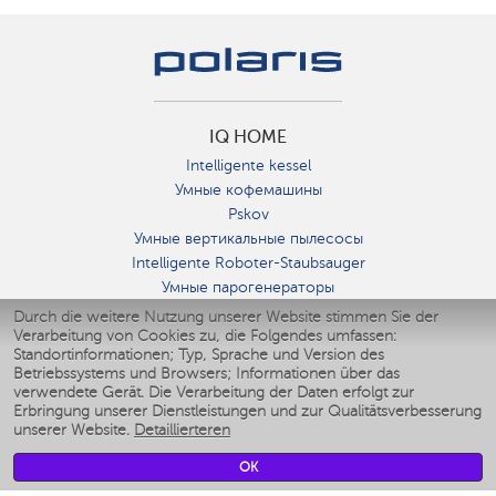
IQ HOME
Intelligente kessel
Умные кофемашины
Pskov
Умные вертикальные пылесосы
Intelligente Roboter-Staubsauger
Умные парогенераторы
Умные утюги
Durch die weitere Nutzung unserer Website stimmen Sie der
Verarbeitung von Cookies zu, die Folgendes umfassen:
Умные аэрогрили
Standortinformationen; Typ, Sprache und Version des
Умные мультиварки
Betriebssystems und Browsers; Informationen über das
Умные блендеры
verwendete Gerät. Die Verarbeitung der Daten erfolgt zur
Smarte befeuchter
Erbringung unserer Dienstleistungen und zur Qualitätsverbesserung
unserer Website.
Detaillierteren
Умные вентиляторы
Умные ирригаторы
OK
Smarte Personenwaage