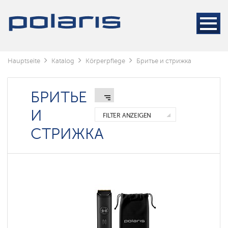
Rasierer
Trimmer
Haarschneider
Hauptseite
Katalog
Körperpflege
Бритье и стрижка
БРИТЬЕ
И
FILTER ANZEIGEN
СТРИЖКА