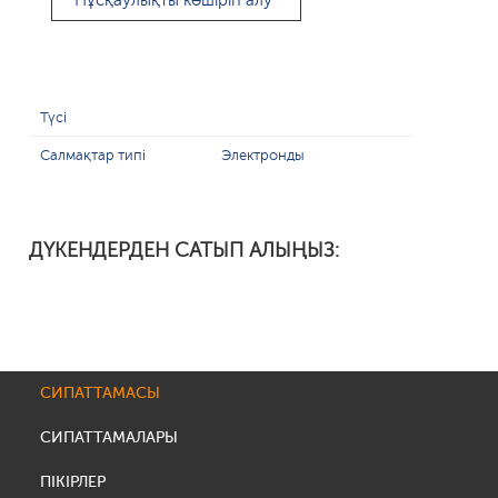
Нұсқаулықты көшіріп алу
Түсі
Салмақтар типі
Электронды
ДҮКЕНДЕРДЕН САТЫП АЛЫҢЫЗ:
СИПАТТАМАСЫ
СИПАТТАМАЛАРЫ
ПІКІРЛЕР