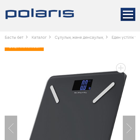
Басты бет
Каталог
Сұлулық және денсаулық
Еден үстілік т
5 ЛЕТ ГАРАНТИИ