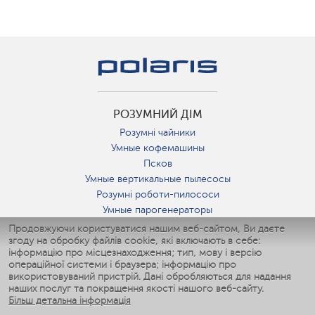
РОЗУМНИЙ ДІМ
Розумні чайники
Умные кофемашины
Псков
Умные вертикальные пылесосы
Розумні роботи-пилососи
Умные парогенераторы
Умные утюги
Продовжуючи користуватися нашим веб-сайтом, Ви даєте
згоду на обробку файлів cookie, які включають в себе:
Умные аэрогрили
інформацію про місцезнаходження; тип, мову і версію
Умные мультиварки
операційної системи і браузера; інформацію про
Умные блендеры
використовуваний пристрій. Дані обробляються для надання
Розумні зволожувачі
наших послуг та покращення якості нашого веб-сайту.
Більш детальна інформація
Умные вентиляторы