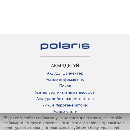
АҚЫЛДЫ ҮЙ
Ақылды шайнектер
Умные кофемашины
Псков
Умные вертикальные пылесосы
Ақылды робот шаңсорғыштар
Умные парогенераторы
Умные утюги
Біздің веб-сайтты пайдалануды жалғастыра отырып, сіз cookie
Умные аэрогрили
файлдарын өңдеуге келісесіз, оған мыналар кіреді: орналасқан
Умные мультиварки
жері туралы ақпарат; операциялық жүйе мен браузердің түрі,