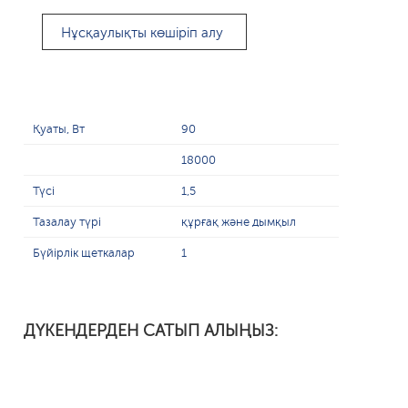
Нұсқаулықты көшіріп алу
Қуаты, Вт
90
18000
Түсі
1,5
Тазалау түрі
құрғақ және дымқыл
Бүйірлік щеткалар
1
ДҮКЕНДЕРДЕН САТЫП АЛЫҢЫЗ: