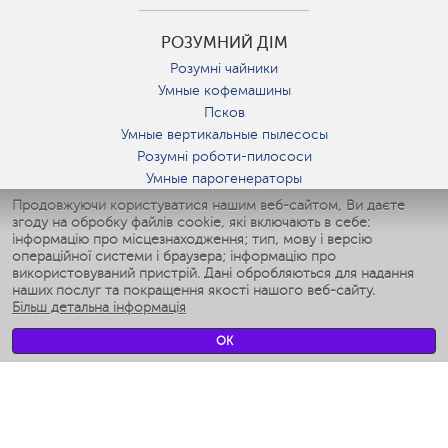
РОЗУМНИЙ ДІМ
Розумні чайники
Умные кофемашины
Псков
Умные вертикальные пылесосы
Розумні роботи-пилососи
Умные парогенераторы
Умные утюги
Продовжуючи користуватися нашим веб-сайтом, Ви даєте
згоду на обробку файлів cookie, які включають в себе:
Умные аэрогрили
інформацію про місцезнаходження; тип, мову і версію
Умные мультиварки
операційної системи і браузера; інформацію про
Умные блендеры
використовуваний пристрій. Дані обробляються для надання
Розумні зволожувачі
наших послуг та покращення якості нашого веб-сайту.
Більш детальна інформація
Умные вентиляторы
Умные ирригаторы
OK
Розумні підлогові ваги
Умные роботы-мойщики окон
Розумні мультиварки
Мерч Polaris IQ Home