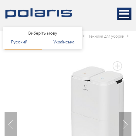
Виберіть мову
Головна
Каталог
Техніка для дому
Техника для уборки
П
Русский
Українська
2 РОКИ ГАРАНТІЇ