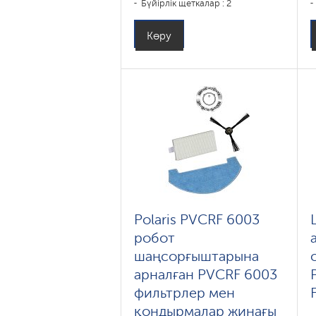
Бүйірлік щеткалар : 2
Көру
Polaris PVCRF 6003
робот
шаңсорғыштарына
арналған PVCRF 6003
фильтрлер мен
қондырмалар жинағы