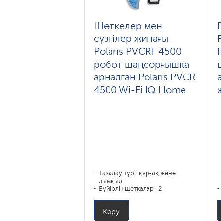
Шөткелер мен
сүзгілер жинағы
Polaris PVCRF 4500
робот шаңсорғышқа
арналған Polaris PVCR
4500 Wi-Fi IQ Home
Тазалау түрі: құрғақ және
дымқыл
Бүйірлік щеткалар : 2
Көру