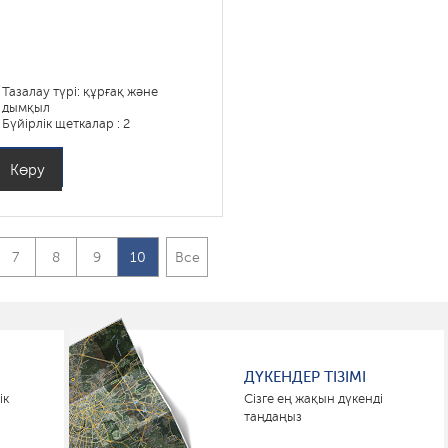
Тазалау түрі: құрғақ және
дымқыл
Бүйірлік щеткалар : 2
Көру
7
8
9
10
Все
ДҮКЕНДЕР ТІЗІМІ
ік
Сізге ең жақын дүкенді
таңдаңыз