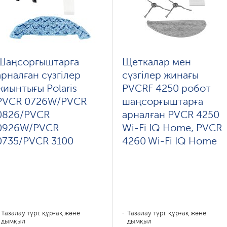
Шаңсорғыштарға
Щеткалар мен
арналған сүзгілер
сүзгілер жинағы
жиынтығы Polaris
PVCRF 4250 робот
PVCR 0726W/PVCR
шаңсорғыштарға
0826/PVCR
арналған PVCR 4250
0926W/PVCR
Wi-Fi IQ Home, PVCR
0735/PVCR 3100
4260 Wi-Fi IQ Home
Тазалау түрі: құрғақ және
Тазалау түрі: құрғақ және
дымқыл
дымқыл