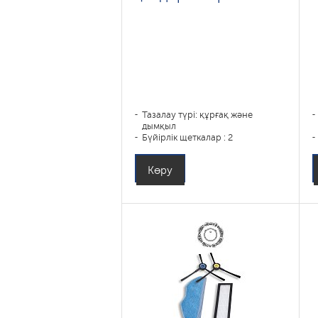
Тазалау түрі: құрғақ және
дымқыл
Бүйірлік щеткалар : 2
Көру