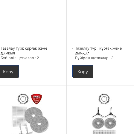
Тазалау түрі: құрғақ және
Тазалау түрі: құрғақ және
дымқыл
дымқыл
Бүйірлік щеткалар : 2
Бүйірлік щеткалар : 2
Көру
Көру