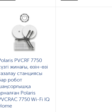
Polaris PVCRF 7750
сүзгі жинағы, өзін-өзі
тазалау станциясы
бар робот
шаңсорғышқа
арналған Polaris
PVCRAC 7750 Wi-Fi IQ
Home