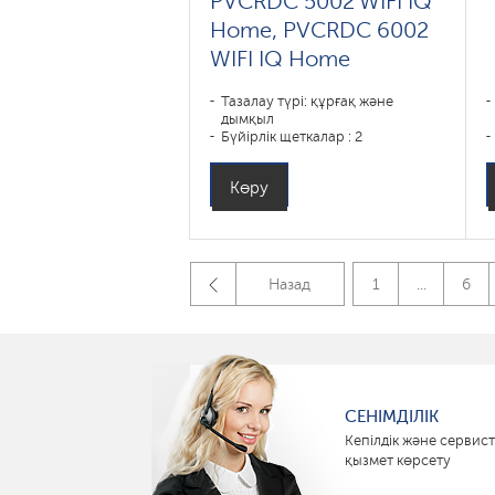
PVCRDC 5002 WIFI IQ
Home, PVCRDC 6002
WIFI IQ Home
Тазалау түрі: құрғақ және
дымқыл
Бүйірлік щеткалар : 2
Көру
Назад
1
...
6
СЕНІМДІЛІК
Кепілдік және сервист
қызмет көрсету