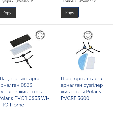
Бүйірлік щеткалар : 2
Бүйірлік щеткалар : 2
Көру
Көру
Шаңсорғыштарға
Шаңсорғыштарға
арналған 0833
арналған сүзгілер
сүзгілер жиынтығы
жиынтығы Polaris
Polaris PVCR 0833 Wi-
PVCRF 3600
Fi IQ Home