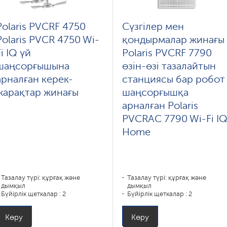
Polaris PVCRF 4750
Сүзгілер мен
Polaris PVCR 4750 Wi-
қондырмалар жинағы
Fi IQ үй
Polaris PVCRF 7790
шаңсорғышына
өзін-өзі тазалайтын
арналған керек-
станциясы бар робот
жарақтар жинағы
шаңсорғышқа
арналған Polaris
PVCRAC 7790 Wi-Fi I
Home
Тазалау түрі: құрғақ және
Тазалау түрі: құрғақ және
дымқыл
дымқыл
Бүйірлік щеткалар : 2
Бүйірлік щеткалар : 2
Көру
Көру