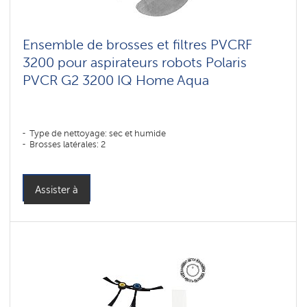
для
мебели
и
ковров
Ensemble de brosses et filtres PVCRF
3200 pour aspirateurs robots Polaris
Aspirateurs
PVCR G2 3200 IQ Home Aqua
robots
Wi-
Fi
Polaris
IQ
home
Type de nettoyage: sec et humide
Brosses latérales: 2
Composants
pour
aspirateurs
robots
Assister à