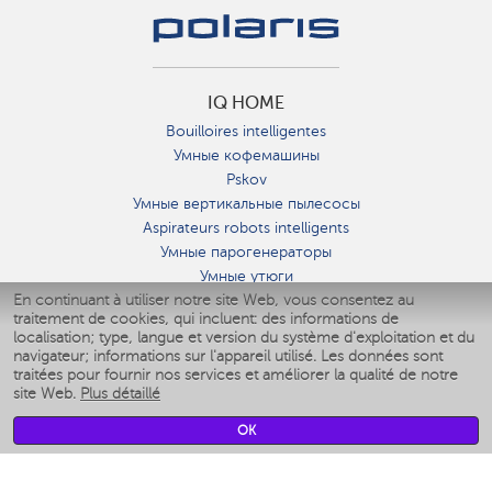
IQ HOME
Bouilloires intelligentes
Умные кофемашины
Pskov
Умные вертикальные пылесосы
Aspirateurs robots intelligents
Умные парогенераторы
Умные утюги
En continuant à utiliser notre site Web, vous consentez au
Умные аэрогрили
traitement de cookies, qui incluent: des informations de
Умные мультиварки
localisation; type, langue et version du système d'exploitation et du
Умные блендеры
navigateur; informations sur l'appareil utilisé. Les données sont
Humidificateurs intelligents
traitées pour fournir nos services et améliorer la qualité de notre
site Web.
Plus détaillé
Умные вентиляторы
Умные ирригаторы
OK
Pèse-personne intelligent
Умные роботы-мойщики окон