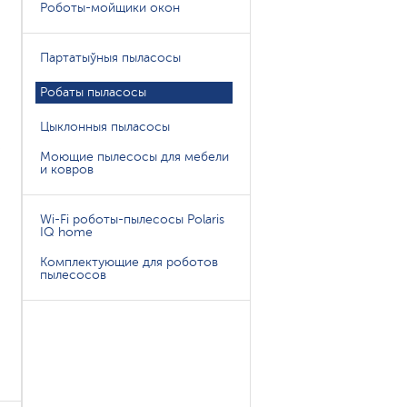
Роботы-мойщики окон
Партатыўныя пыласосы
Робаты пыласосы
Цыклонныя пыласосы
0
Моющие пылесосы для мебели
и ковров
Wi-Fi роботы-пылесосы Polaris
IQ home
Комплектующие для роботов
пылесосов