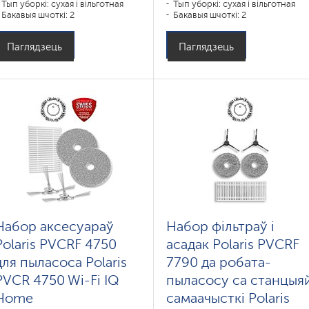
Тып уборкі: сухая і вільготная
Тып уборкі: сухая і вільготная
Бакавыя шчоткі: 2
Бакавыя шчоткі: 2
Паглядзець
Паглядзець
Набор аксесуараў
Набор фільтраў і
Polaris PVCRF 4750
асадак Polaris PVCRF
для пыласоса Polaris
7790 да робата-
PVCR 4750 Wi-Fi IQ
пыласосу са станцыя
Home
самаачысткі Polaris