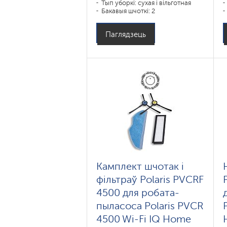
Тып уборкі: сухая і вільготная
Бакавыя шчоткі: 2
Паглядзець
Камплект шчотак і
фільтраў Polaris PVCRF
4500 для робата-
пыласоса Polaris PVCR
4500 Wi-Fi IQ Home