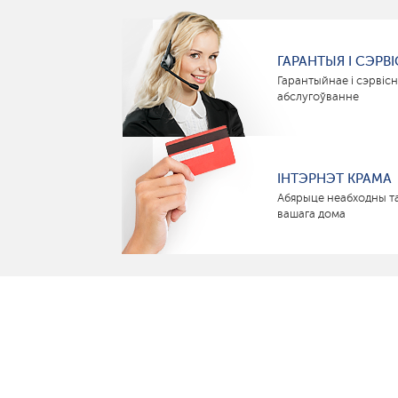
ГАРАНТЫЯ І СЭРВІ
Гарантыйнае і сэрвіс
абслугоўванне
ІНТЭРНЭТ КРАМА
Абярыце неабходны т
вашага дома