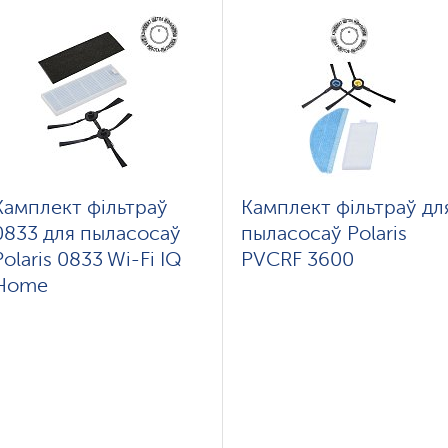
Камплект фільтраў
Камплект фільтраў дл
0833 для пыласосаў
пыласосаў Polaris
Polaris 0833 Wi-Fi IQ
PVCRF 3600
Home