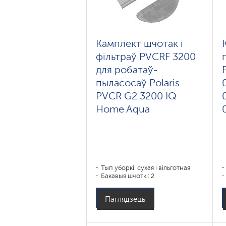
Камплект шчотак і
фільтраў PVCRF 3200
для робатаў-
пыласосаў Polaris
PVCR G2 3200 IQ
Home Aqua
Тып уборкі: сухая і вільготная
Бакавыя шчоткі: 2
Паглядзець