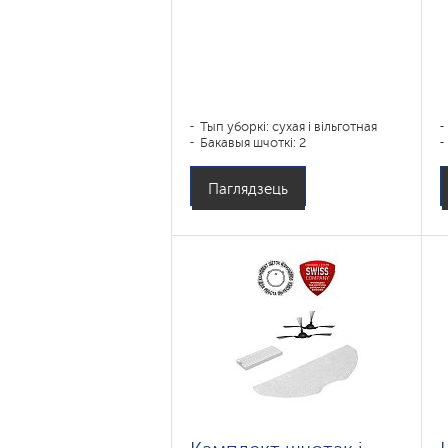
Тып уборкі: сухая і вільготная
Бакавыя шчоткі: 2
Паглядзець