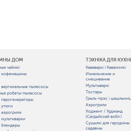
УМНЫ ДОМ
ТЭХНІКА ДЛЯ КУХН
ыя чайнікі
Кававаркі і Кавамолкі
 кофемашины
Измельчение и
смешивание
Мультываркі
 вертикальные пылесосы
Тостары
ныя робаты-пыласосы
Грыль-прэс і шашлычні
 парогенераторы
Аэрогрили
 утюги
Ходжент / Худжанд
 аэрогрили
(Сагдыйскай вобл.)
 мультиварки
Сушылкі для гародніны 
 блендеры
садавіны