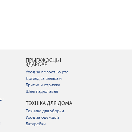
І
ПРЫГАЖОСЦЬ І
ЗДАРОЎЕ
Уход за полостью рта
Догляд за валасамі
Бритье и стрижка
Шалі падлогавыя
цы
ТЭХНІКА ДЛЯ ДОМА
Техника для уборки
Уход за одеждой
і
Батарейки