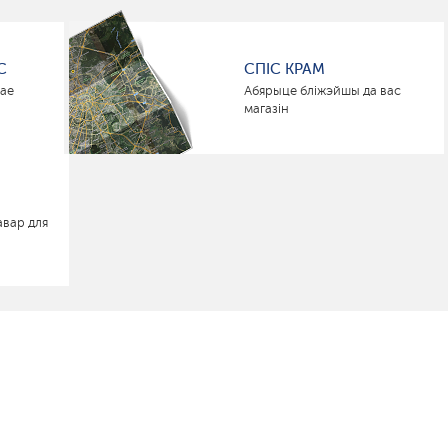
С
СПІС КРАМ
нае
Абярыце бліжэйшы да вас
магазін
авар для