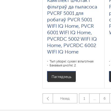
Камплект шчотак і
фільтраў да пыласоса
PVCRF 5001 для
робатаў PVCR 5001
WIFI IQ Home, PVCR
6001 WIFI IQ Home,
PVCRDC 5002 WIFI IQ
Home, PVCRDC 6002
WIFI IQ Home
Тып уборкі: сухая і вільготная
Бакавыя шчоткі: 2
Паглядзець
Назад
1
...
6