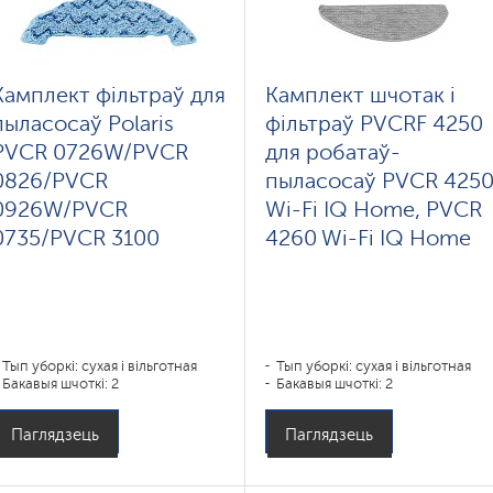
Камплект фільтраў для
Камплект шчотак і
пыласосаў Polaris
фільтраў PVCRF 4250
PVCR 0726W/PVCR
для робатаў-
0826/PVCR
пыласосаў PVCR 425
0926W/PVCR
Wi-Fi IQ Home, PVCR
0735/PVCR 3100
4260 Wi-Fi IQ Home
Тып уборкі: сухая і вільготная
Тып уборкі: сухая і вільготная
Бакавыя шчоткі: 2
Бакавыя шчоткі: 2
Паглядзець
Паглядзець