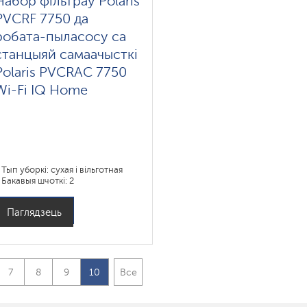
Набор фільтраў Polaris
PVCRF 7750 да
робата-пыласосу са
станцыяй самаачысткі
Polaris PVCRAC 7750
Wi-Fi IQ Home
Тып уборкі: сухая і вільготная
Бакавыя шчоткі: 2
Паглядзець
7
8
9
10
Все