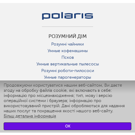
РОЗУМНИЙ ДІМ
Розумні чайники
Умные кофемашины
Псков
Умные вертикальные пылесосы
Розумні роботи-пилососи
Умные парогенераторы
Умные утюги
Продовжуючи користуватися нашим веб-сайтом, Ви даєте
згоду на обробку файлів cookie, які включають в себе:
Умные аэрогрили
інформацію про місцезнаходження; тип, мову і версію
Умные мультиварки
операційної системи і браузера; інформацію про
Умные блендеры
використовуваний пристрій. Дані обробляються для надання
Розумні зволожувачі
наших послуг та покращення якості нашого веб-сайту.
Більш детальна інформація
Умные вентиляторы
Умные ирригаторы
OK
Розумні підлогові ваги