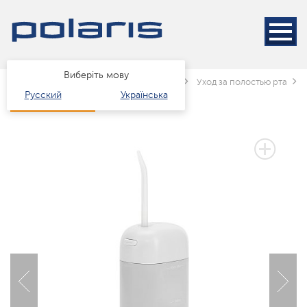
Виберіть мову
Головна
Каталог
краса і здоров'я
Уход за полостью рта
Русский
Українська
2 РОКИ ГАРАНТІЇ