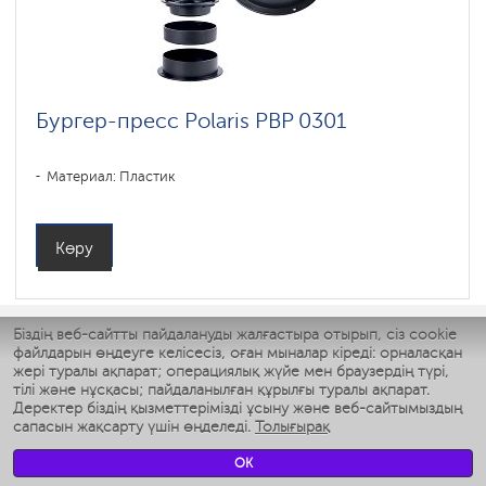
Бургер-пресс Polaris PBP 0301
Материал: Пластик
Көру
Біздің веб-сайтты пайдалануды жалғастыра отырып, сіз cookie
файлдарын өңдеуге келісесіз, оған мыналар кіреді: орналасқан
жері туралы ақпарат; операциялық жүйе мен браузердің түрі,
СЕНІМДІЛІК
тілі және нұсқасы; пайдаланылған құрылғы туралы ақпарат.
Деректер біздің қызметтерімізді ұсыну және веб-сайтымыздың
Кепілдік және сервистік қызмет көрсету
сапасын жақсарту үшін өңделеді.
Толығырақ
OK