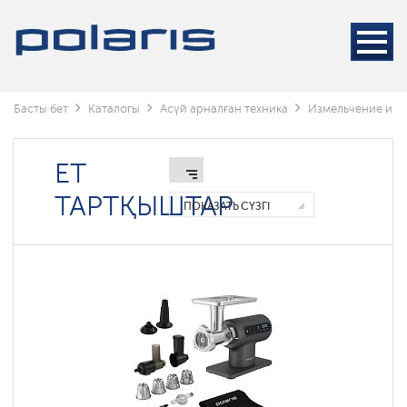
Блендерлер
және
миксерлер
Кухонные
машины
Басты бет
Каталогы
Асүй арналған техника
Измельчение и с
Шырынсыққыштар
Ет
ЕТ
тартқыштар
ТАРТҚЫШТАР
ПОКАЗАТЬ СҮЗГІ
Ет
тартқыштарға
арналған
аксессуарлар
Мясорубки
с
технологией
SILENT