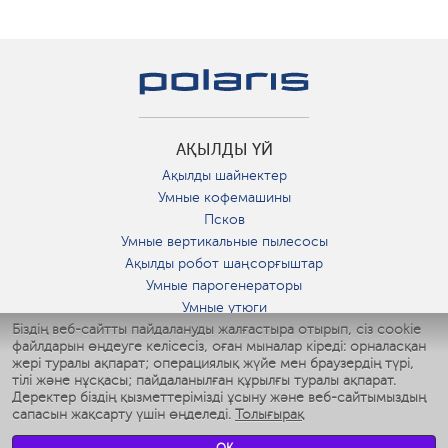
АҚЫЛДЫ ҮЙ
Ақылды шайнектер
Умные кофемашины
Псков
Умные вертикальные пылесосы
Ақылды робот шаңсорғыштар
Умные парогенераторы
Умные утюги
Біздің веб-сайтты пайдалануды жалғастыра отырып, сіз cookie
Умные аэрогрили
файлдарын өңдеуге келісесіз, оған мыналар кіреді: орналасқан
Умные мультиварки
жері туралы ақпарат; операциялық жүйе мен браузердің түрі,
Умные блендеры
тілі және нұсқасы; пайдаланылған құрылғы туралы ақпарат.
Ақылды дымқылдатқыштар
Деректер біздің қызметтерімізді ұсыну және веб-сайтымыздың
сапасын жақсарту үшін өңделеді.
Толығырақ
Умные вентиляторы
Умные ирригаторы