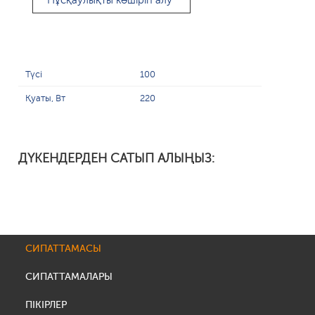
Нұсқаулықты көшіріп алу
Түсі
100
Қуаты, Вт
220
ДҮКЕНДЕРДЕН САТЫП АЛЫҢЫЗ:
СИПАТТАМАСЫ
СИПАТТАМАЛАРЫ
ПІКІРЛЕР