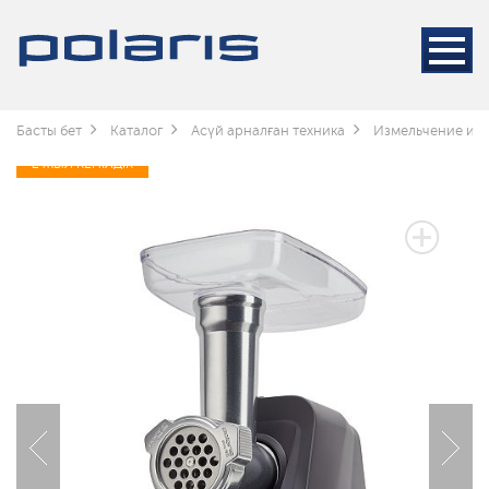
Басты бет
Каталог
Асүй арналған техника
Измельчение и 
2 ЖЫЛ КЕПІЛДІК