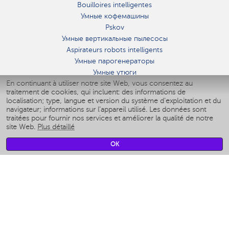
Bouilloires intelligentes
Умные кофемашины
Pskov
Умные вертикальные пылесосы
Aspirateurs robots intelligents
Умные парогенераторы
Умные утюги
En continuant à utiliser notre site Web, vous consentez au
Умные аэрогрили
traitement de cookies, qui incluent: des informations de
Умные мультиварки
localisation; type, langue et version du système d'exploitation et du
Умные блендеры
navigateur; informations sur l'appareil utilisé. Les données sont
Humidificateurs intelligents
traitées pour fournir nos services et améliorer la qualité de notre
site Web.
Plus détaillé
Умные вентиляторы
Умные ирригаторы
OK
Pèse-personne intelligent
Умные роботы-мойщики окон
Multicuiseur intelligent
Мерч Polaris IQ Home
CLIMAT
Humidificateurs