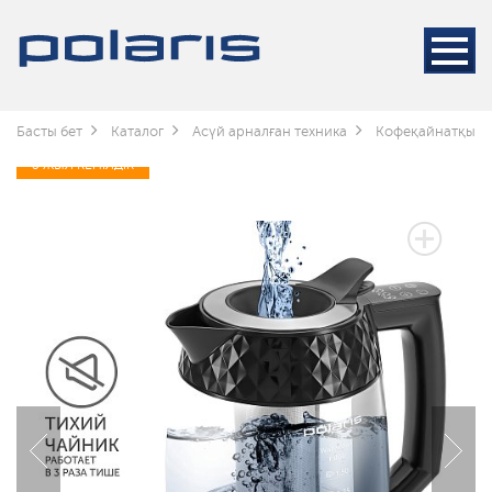
Басты бет
Каталог
Асүй арналған техника
Кофеқайнатқышт
3 ЖЫЛ КЕПІЛДІК