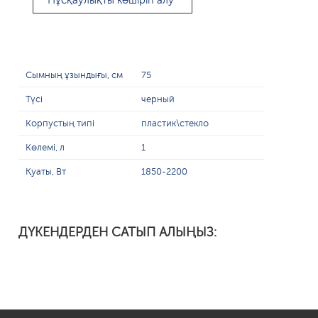
Нұсқаулықты көшіріп алу
Сымның ұзындығы, см
75
Түсі
черный
Корпустың типі
пластик\стекло
Көлемі, л
1
Қуаты, Вт
1850-2200
ДҮКЕНДЕРДЕН САТЫП АЛЫҢЫЗ: