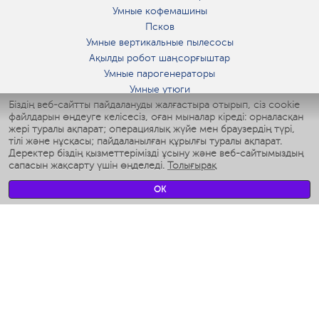
Умные кофемашины
Псков
Умные вертикальные пылесосы
Ақылды робот шаңсорғыштар
Умные парогенераторы
Умные утюги
Біздің веб-сайтты пайдалануды жалғастыра отырып, сіз cookie
Умные аэрогрили
файлдарын өңдеуге келісесіз, оған мыналар кіреді: орналасқан
Умные мультиварки
жері туралы ақпарат; операциялық жүйе мен браузердің түрі,
Умные блендеры
тілі және нұсқасы; пайдаланылған құрылғы туралы ақпарат.
Ақылды дымқылдатқыштар
Деректер біздің қызметтерімізді ұсыну және веб-сайтымыздың
сапасын жақсарту үшін өңделеді.
Толығырақ
Умные вентиляторы
Умные ирригаторы
OK
Жуынатын бөлменің ақылды таразы
Умные роботы-мойщики окон
Ақылды мультипісіргіш
Мерч Polaris IQ Home
КЛИМАТ
Ылғалдандырғыштар
Желдеткіштер