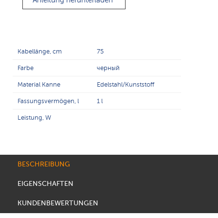
Anleitung herunterladen
Kabellänge, cm
75
Farbe
черный
Material Kanne
Edelstahl/Kunststoff
Fassungsvermögen, l
1 l
Leistung, W
BESCHREIBUNG
EIGENSCHAFTEN
KUNDENBEWERTUNGEN