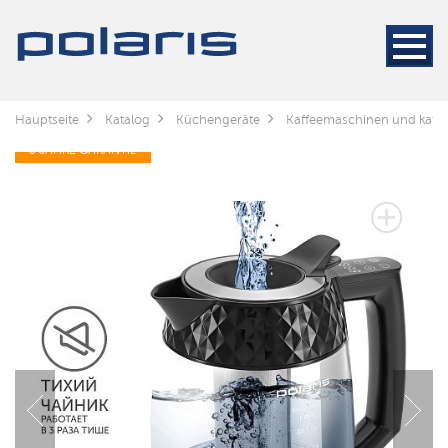
Hauptseite
Katalog
Küchengeräte
Kaffeemaschinen und kaff
3 JAHRE GARANTIE