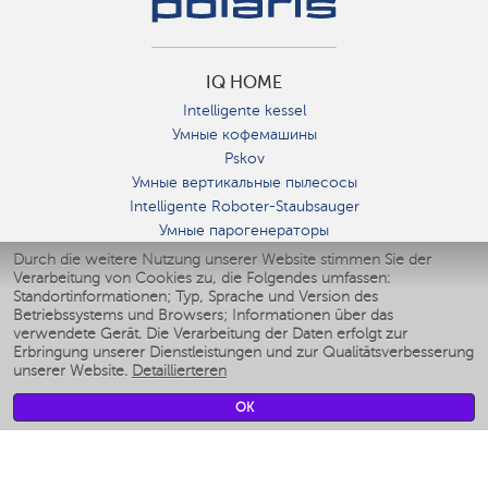
IQ HOME
Intelligente kessel
Умные кофемашины
Pskov
Умные вертикальные пылесосы
Intelligente Roboter-Staubsauger
Умные парогенераторы
Умные утюги
Durch die weitere Nutzung unserer Website stimmen Sie der
Verarbeitung von Cookies zu, die Folgendes umfassen:
Умные аэрогрили
Standortinformationen; Typ, Sprache und Version des
Умные мультиварки
Betriebssystems und Browsers; Informationen über das
Умные блендеры
verwendete Gerät. Die Verarbeitung der Daten erfolgt zur
Smarte befeuchter
Erbringung unserer Dienstleistungen und zur Qualitätsverbesserung
unserer Website.
Detaillierteren
Умные вентиляторы
Умные ирригаторы
OK
Smarte Personenwaage
Умные роботы-мойщики окон
Smarter Multikocher