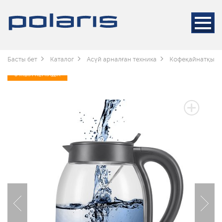
Басты бет
Каталог
Асүй арналған техника
Кофеқайнатқышт
3 ЖЫЛ КЕПІЛДІК