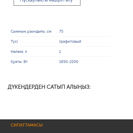
Нұсқаулықты көшіріп алу
Сымның ұзындығы, см
75
Түсі
графитовый
Көлемі, л
1
Қуаты, Вт
1850-2200
ДҮКЕНДЕРДЕН САТЫП АЛЫҢЫЗ:
СИПАТТАМАСЫ