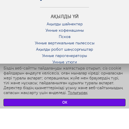
АҚЫЛДЫ ҮЙ
Ақылды шайнектер
Умные кофемашины
Псков
Умные вертикальные пылесосы
Ақылды робот шаңсорғыштар
Умные парогенераторы
Умные утюги
Біздің веб-сайтты пайдалануды жалғастыра отырып, сіз cookie
Умные аэрогрили
файлдарын өңдеуге келісесіз, оған мыналар кіреді: орналасқан
Умные мультиварки
жері туралы ақпарат; операциялық жүйе мен браузердің түрі,
Умные блендеры
тілі және нұсқасы; пайдаланылған құрылғы туралы ақпарат.
Ақылды дымқылдатқыштар
Деректер біздің қызметтерімізді ұсыну және веб-сайтымыздың
сапасын жақсарту үшін өңделеді.
Толығырақ
Умные вентиляторы
Умные ирригаторы
OK
Жуынатын бөлменің ақылды таразы
Умные роботы-мойщики окон
Ақылды мультипісіргіш
Мерч Polaris IQ Home