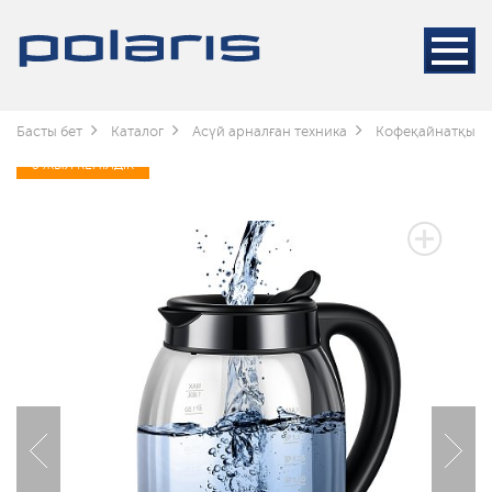
Басты бет
Каталог
Асүй арналған техника
Кофеқайнатқышт
3 ЖЫЛ КЕПІЛДІК