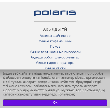
АҚЫЛДЫ ҮЙ
Ақылды шайнектер
Умные кофемашины
Псков
Умные вертикальные пылесосы
Ақылды робот шаңсорғыштар
Умные парогенераторы
Умные утюги
Біздің веб-сайтты пайдалануды жалғастыра отырып, сіз cookie
Умные аэрогрили
файлдарын өңдеуге келісесіз, оған мыналар кіреді: орналасқан
Умные мультиварки
жері туралы ақпарат; операциялық жүйе мен браузердің түрі,
Умные блендеры
тілі және нұсқасы; пайдаланылған құрылғы туралы ақпарат.
Ақылды дымқылдатқыштар
Деректер біздің қызметтерімізді ұсыну және веб-сайтымыздың
сапасын жақсарту үшін өңделеді.
Толығырақ
Умные вентиляторы
Умные ирригаторы
OK
Жуынатын бөлменің ақылды таразы