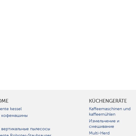
OME
KÜCHENGERÄTE
gente kessel
Kaffeemaschinen und
kaffeemühlen
 кофемашины
Измельчение и
смешивание
 вертикальные пылесосы
Multi-Herd
igente Roboter-Staubsauger