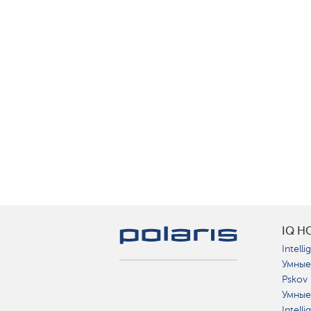
IQ H
Intelli
Умные
Pskov
Умные
Intell