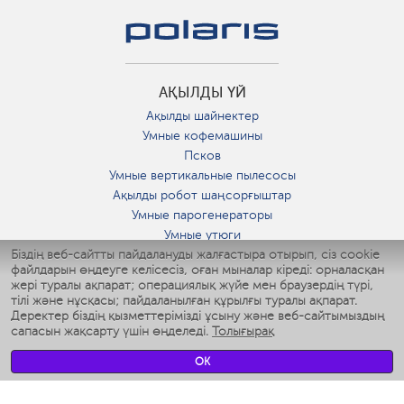
АҚЫЛДЫ ҮЙ
Ақылды шайнектер
Умные кофемашины
Псков
Умные вертикальные пылесосы
Ақылды робот шаңсорғыштар
Умные парогенераторы
Умные утюги
Біздің веб-сайтты пайдалануды жалғастыра отырып, сіз cookie
Умные аэрогрили
файлдарын өңдеуге келісесіз, оған мыналар кіреді: орналасқан
Умные мультиварки
жері туралы ақпарат; операциялық жүйе мен браузердің түрі,
Умные блендеры
тілі және нұсқасы; пайдаланылған құрылғы туралы ақпарат.
Ақылды дымқылдатқыштар
Деректер біздің қызметтерімізді ұсыну және веб-сайтымыздың
сапасын жақсарту үшін өңделеді.
Толығырақ
Умные вентиляторы
Умные ирригаторы
OK
Жуынатын бөлменің ақылды таразы
Умные роботы-мойщики окон