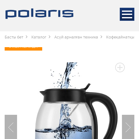
Басты бет
Каталог
Асүй арналған техника
Кофеқайнатқышт
3 ЖЫЛ КЕПІЛДІК