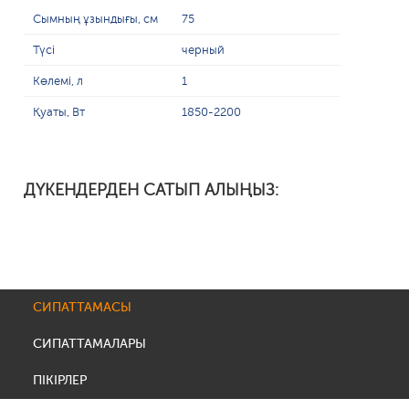
Сымның ұзындығы, см
75
Түсі
черный
Көлемі, л
1
Қуаты, Вт
1850-2200
ДҮКЕНДЕРДЕН САТЫП АЛЫҢЫЗ:
СИПАТТАМАСЫ
СИПАТТАМАЛАРЫ
ПІКІРЛЕР