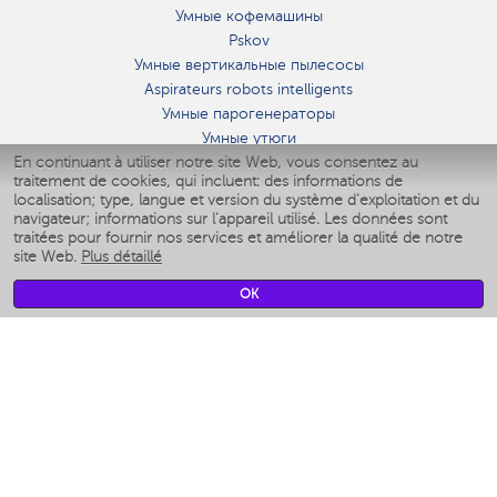
Умные кофемашины
Pskov
Умные вертикальные пылесосы
Aspirateurs robots intelligents
Умные парогенераторы
Умные утюги
En continuant à utiliser notre site Web, vous consentez au
Умные аэрогрили
traitement de cookies, qui incluent: des informations de
Умные мультиварки
localisation; type, langue et version du système d'exploitation et du
Умные блендеры
navigateur; informations sur l'appareil utilisé. Les données sont
Humidificateurs intelligents
traitées pour fournir nos services et améliorer la qualité de notre
site Web.
Plus détaillé
Умные вентиляторы
Умные ирригаторы
OK
Pèse-personne intelligent
Умные роботы-мойщики окон
Multicuiseur intelligent
Мерч Polaris IQ Home
CLIMAT
Humidificateurs
Ventilateurs