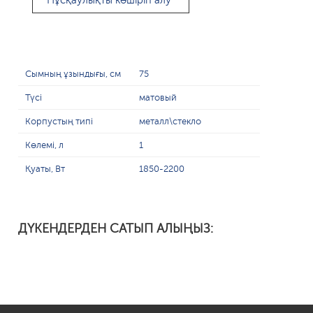
Нұсқаулықты көшіріп алу
Сымның ұзындығы, см
75
Түсі
матовый
Корпустың типі
металл\стекло
Көлемі, л
1
Қуаты, Вт
1850-2200
ДҮКЕНДЕРДЕН САТЫП АЛЫҢЫЗ: