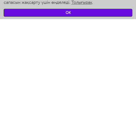
сапасын жақсарту үшін өңделеді.
Толығырақ
Умные вентиляторы
Умные ирригаторы
OK
Жуынатын бөлменің ақылды таразы
Умные роботы-мойщики окон
Ақылды мультипісіргіш
Мерч Polaris IQ Home
КЛИМАТ
Ылғалдандырғыштар
Желдеткіштер
Ауа тазартқыштар
АСҮЙ АРНАЛҒАН ТЕХНИКА
Кофеқайнатқыштар және кофе ұнтақтағыштар
Измельчение и смешивание
Мультипісіргіш
Тостерлер
Гриль-пресс және кәуап пісіргіштер
Аэрогрили
Ходжент / Худжанд (Согдийская обл.)