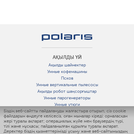
АҚЫЛДЫ ҮЙ
Ақылды шайнектер
Умные кофемашины
Псков
Умные вертикальные пылесосы
Ақылды робот шаңсорғыштар
Умные парогенераторы
Умные утюги
Біздің веб-сайтты пайдалануды жалғастыра отырып, сіз cookie
Умные аэрогрили
файлдарын өңдеуге келісесіз, оған мыналар кіреді: орналасқан
Умные мультиварки
жері туралы ақпарат; операциялық жүйе мен браузердің түрі,
Умные блендеры
тілі және нұсқасы; пайдаланылған құрылғы туралы ақпарат.
Ақылды дымқылдатқыштар
Деректер біздің қызметтерімізді ұсыну және веб-сайтымыздың