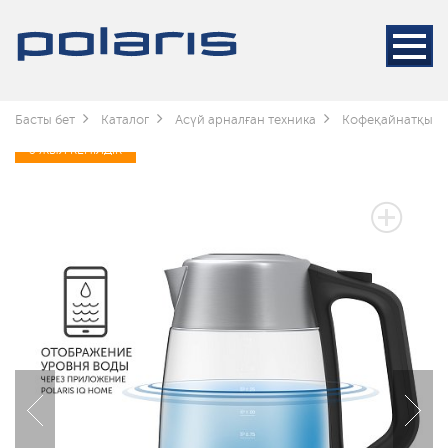
Басты бет
Каталог
Асүй арналған техника
Кофеқайнатқышт
3 ЖЫЛ КЕПІЛДІК