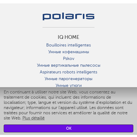
IQ HOME
Bouilloires intelligentes
Умные кофемашины
Pskov
Умные вертикальные пылесосы
Aspirateurs robots intelligents
Умные парогенераторы
Умные утюги
En continuant à utiliser notre site Web, vous consentez au
Умные аэрогрили
traitement de cookies, qui incluent: des informations de
Умные мультиварки
localisation; type, langue et version du système d'exploitation et du
Умные блендеры
navigateur; informations sur l'appareil utilisé. Les données sont
Humidificateurs intelligents
traitées pour fournir nos services et améliorer la qualité de notre
site Web.
Plus détaillé
Умные вентиляторы
Умные ирригаторы
OK
Pèse-personne intelligent