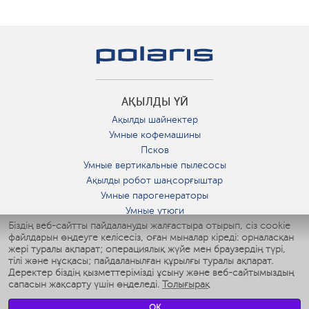
АҚЫЛДЫ ҮЙ
Ақылды шайнектер
Умные кофемашины
Псков
Умные вертикальные пылесосы
Ақылды робот шаңсорғыштар
Умные парогенераторы
Умные утюги
Біздің веб-сайтты пайдалануды жалғастыра отырып, сіз cookie
Умные аэрогрили
файлдарын өңдеуге келісесіз, оған мыналар кіреді: орналасқан
Умные мультиварки
жері туралы ақпарат; операциялық жүйе мен браузердің түрі,
Умные блендеры
тілі және нұсқасы; пайдаланылған құрылғы туралы ақпарат.
Ақылды дымқылдатқыштар
Деректер біздің қызметтерімізді ұсыну және веб-сайтымыздың
сапасын жақсарту үшін өңделеді.
Толығырақ
Умные вентиляторы
Умные ирригаторы
OK