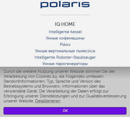
IQ HOME
Intelligente kessel
Умные кофемашины
Pskov
Умные вертикальные пылесосы
Intelligente Roboter-Staubsauger
Умные парогенераторы
Умные утюги
Durch die weitere Nutzung unserer Website stimmen Sie der
Verarbeitung von Cookies zu, die Folgendes umfassen:
Умные аэрогрили
Standortinformationen; Typ, Sprache und Version des
Умные мультиварки
Betriebssystems und Browsers; Informationen über das
Умные блендеры
verwendete Gerät. Die Verarbeitung der Daten erfolgt zur
Smarte befeuchter
Erbringung unserer Dienstleistungen und zur Qualitätsverbesserung
unserer Website.
Detaillierteren
Умные вентиляторы
Умные ирригаторы
OK
Smarte Personenwaage
Умные роботы-мойщики окон
Smarter Multikocher