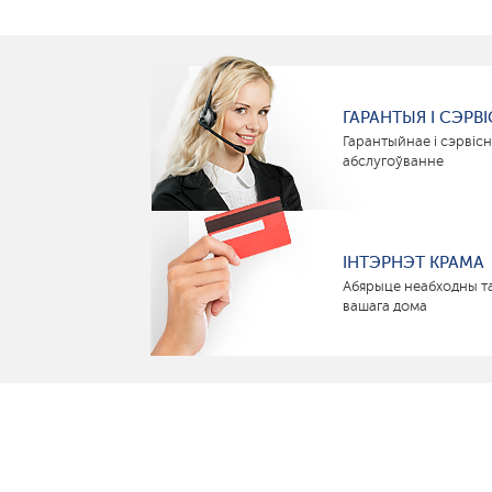
ГАРАНТЫЯ І СЭРВІ
Гарантыйнае і сэрвіс
абслугоўванне
ІНТЭРНЭТ КРАМА
Абярыце неабходны т
вашага дома