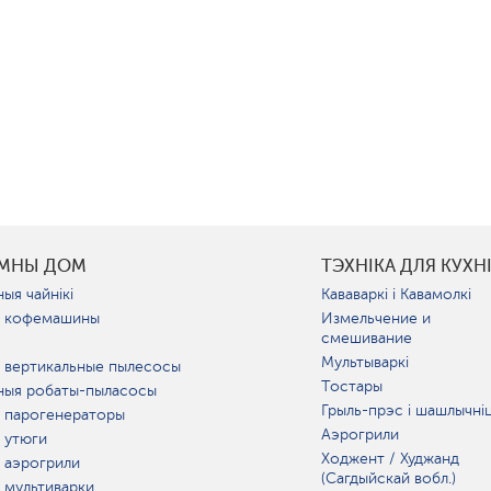
УМНЫ ДОМ
ТЭХНІКА ДЛЯ КУХН
ыя чайнікі
Кававаркі і Кавамолкі
 кофемашины
Измельчение и
смешивание
Мультываркі
 вертикальные пылесосы
Тостары
ныя робаты-пыласосы
Грыль-прэс і шашлычні
 парогенераторы
Аэрогрили
 утюги
Ходжент / Худжанд
 аэрогрили
(Сагдыйскай вобл.)
 мультиварки