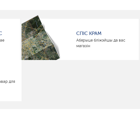
С
СПІС КРАМ
нае
Абярыце бліжэйшы да вас
магазін
авар для