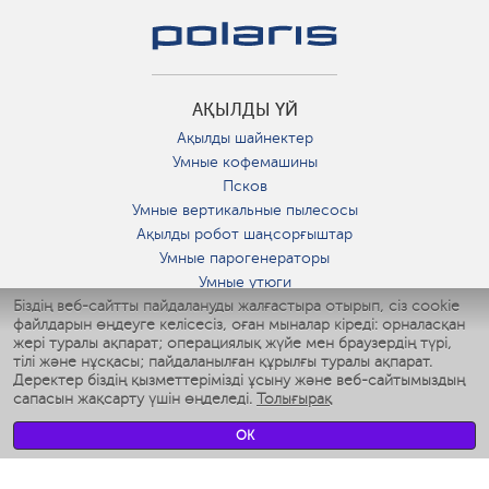
АҚЫЛДЫ ҮЙ
Ақылды шайнектер
Умные кофемашины
Псков
Умные вертикальные пылесосы
Ақылды робот шаңсорғыштар
Умные парогенераторы
Умные утюги
Біздің веб-сайтты пайдалануды жалғастыра отырып, сіз cookie
Умные аэрогрили
файлдарын өңдеуге келісесіз, оған мыналар кіреді: орналасқан
Умные мультиварки
жері туралы ақпарат; операциялық жүйе мен браузердің түрі,
Умные блендеры
тілі және нұсқасы; пайдаланылған құрылғы туралы ақпарат.
Ақылды дымқылдатқыштар
Деректер біздің қызметтерімізді ұсыну және веб-сайтымыздың
сапасын жақсарту үшін өңделеді.
Толығырақ
Умные вентиляторы
Умные ирригаторы
OK
Жуынатын бөлменің ақылды таразы
Умные роботы-мойщики окон