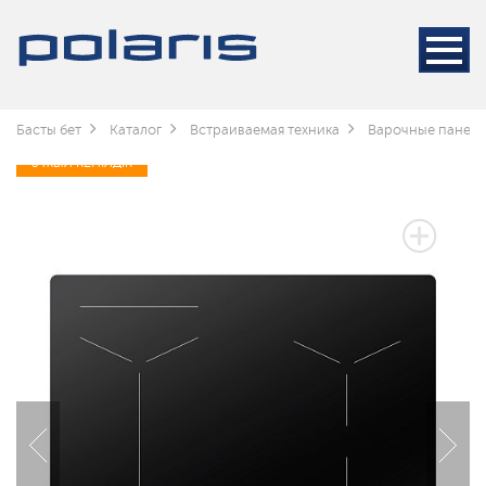
Басты бет
Каталог
Встраиваемая техника
Варочные панел
3 ЖЫЛ КЕПІЛДІК