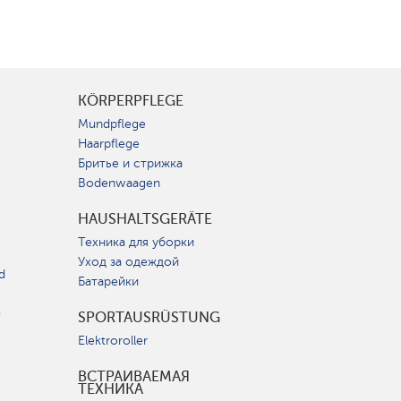
KÖRPERPFLEGE
Mundpflege
Haarpflege
Бритье и стрижка
Bodenwaagen
HAUSHALTSGERÄTE
Техника для уборки
Уход за одеждой
d
Батарейки
t
SPORTAUSRÜSTUNG
Elektroroller
ВСТРАИВАЕМАЯ
ТЕХНИКА