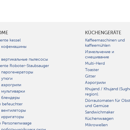
OME
KÜCHENGERÄTE
gente kessel
Kaffeemaschinen und
kaffeemühlen
 кофемашины
Измельчение и
смешивание
 вертикальные пылесосы
Multi-Herd
igente Roboter-Staubsauger
Toaster
 парогенераторы
Gitter
 утюги
Аэрогрили
 аэрогрили
Khujand / Khujand (Sugh
 мультиварки
region).
 блендеры
Dörrautomaten für Obs
e befeuchter
und Gemüse
 вентиляторы
Sandwichmaker
 ирригаторы
Küchenwaagen
e Personenwaage
Mikrowellen
 роботы-мойщики окон