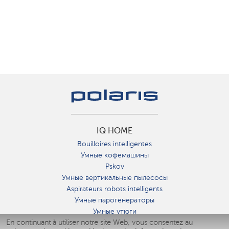
IQ HOME
Bouilloires intelligentes
Умные кофемашины
Pskov
Умные вертикальные пылесосы
Aspirateurs robots intelligents
Умные парогенераторы
Умные утюги
En continuant à utiliser notre site Web, vous consentez au
Умные аэрогрили