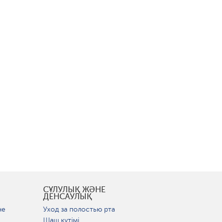
СҰЛУЛЫҚ ЖӘНЕ
ДЕНСАУЛЫҚ
не
Уход за полостью рта
Шаш күтімі