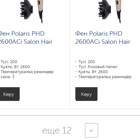
Фен Polaris PHD
Фен Polaris PHD
2600AСi Salon Hair
2600AСi Salon Hair
Түсі: 200
Түсі: 200
Қуаты, Вт: 2600
Түсі: Розовый пепел
Температуралық режимдер
Қуаты, Вт: 2600
саны: 3
Температуралық режимдер
саны: 3
Көру
Көру
еще 12