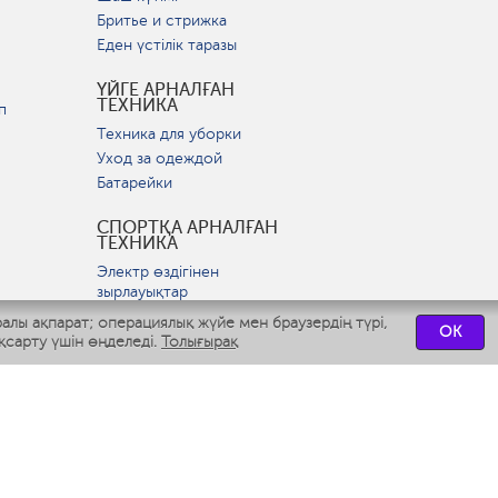
Бритье и стрижка
Еден үстілік таразы
ҮЙГЕ АРНАЛҒАН
ТЕХНИКА
п
Техника для уборки
Уход за одеждой
Батарейки
СПОРТҚА АРНАЛҒАН
ТЕХНИКА
Электр өздігінен
зырлауықтар
ралы ақпарат; операциялық жүйе мен браузердің түрі,
OK
ВСТРАИВАЕМАЯ
қсарту үшін өңделеді.
Толығырақ
ТЕХНИКА
р
Вытяжки
Варочные панели
Духовые шкафы
Посудомоечные машины