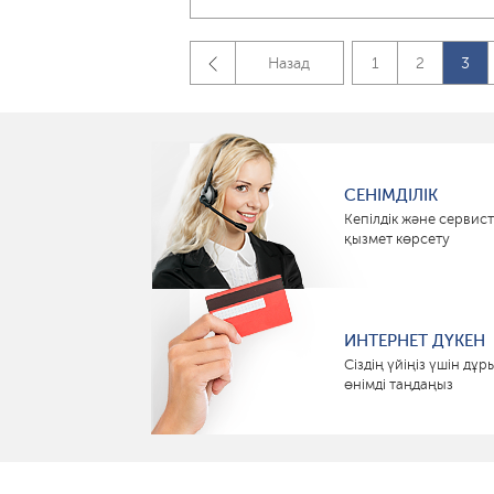
Назад
1
2
3
СЕНІМДІЛІК
Кепілдік және сервист
қызмет көрсету
ИНТЕРНЕТ ДҮКЕН
Сіздің үйіңіз үшін дұр
өнімді таңдаңыз