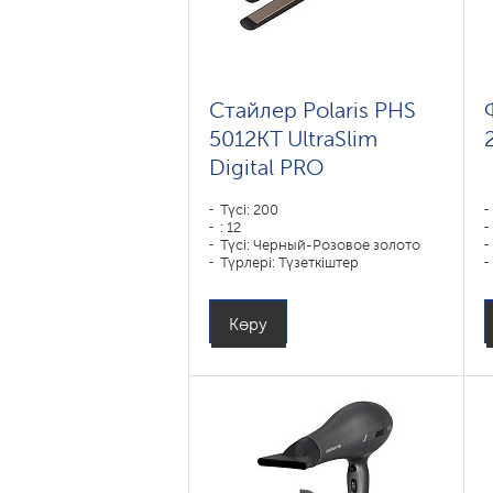
Стайлер Polaris PHS
5012KT UltraSlim
Digital PRO
Түсі: 200
: 12
Түсі: Черный-Розовое золото
Түрлері: Түзеткіштер
Пластиналар жабыны
материалы: DUO CERAMIC
Қуаты, Вт: 45
Көру