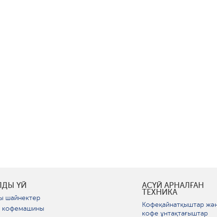
ЛДЫ ҮЙ
АСҮЙ АРНАЛҒАН
ТЕХНИКА
ы шайнектер
Кофеқайнатқыштар жә
 кофемашины
кофе ұнтақтағыштар