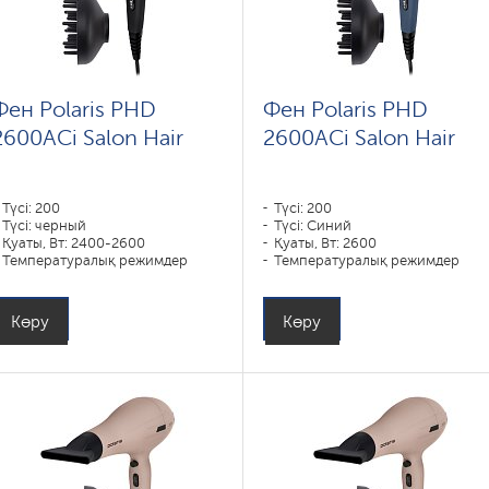
Фен Polaris PHD
Фен Polaris PHD
2600AСi Salon Hair
2600AСi Salon Hair
Түсі: 200
Түсі: 200
Түсі: черный
Түсі: Синий
Қуаты, Вт: 2400-2600
Қуаты, Вт: 2600
Температуралық режимдер
Температуралық режимдер
саны: 3
саны: 3
Көру
Көру