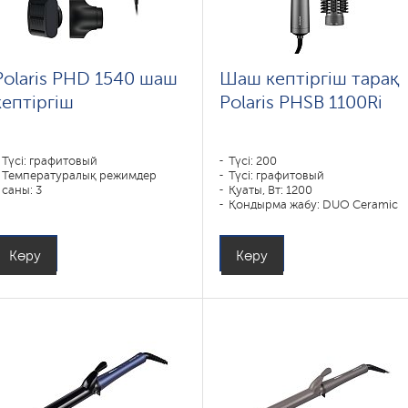
Polaris PHD 1540 шаш
Шаш кептіргіш тарақ
кептіргіш
Polaris PHSB 1100Ri
Түсі: графитовый
Түсі: 200
Температуралық режимдер
Түсі: графитовый
саны: 3
Қуаты, Вт: 1200
Қондырма жабу: DUO Ceramic
Қондырма түрлері: , , қондырма
концентратор
Көру
Көру