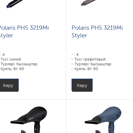
Polaris PHS 3219Mi
Polaris PHS 3219Mi
Styler
Styler
: 4
: 4
Түсі: синий
Түсі: графитовый
Түрлері: Қысқыштар
Түрлері: Қысқыштар
Қуаты, Вт: 90
Қуаты, Вт: 90
Көру
Көру