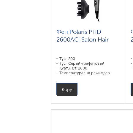
Фен Polaris PHD
2600AСi Salon Hair
Түсі: 200
Түсі: Серый-графитовый
Қуаты, Вт: 2600
Температуралық режимдер
саны: 3
Көру