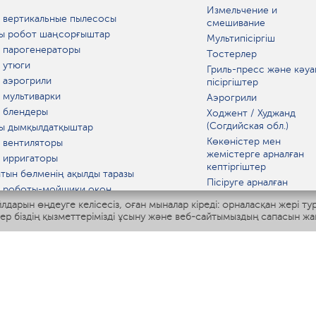
Измельчение и
 вертикальные пылесосы
смешивание
ы робот шаңсорғыштар
Мультипісіргіш
 парогенераторы
Тостерлер
 утюги
Гриль-пресс және кәуа
 аэрогрили
пісіргіштер
 мультиварки
Аэрогрили
 блендеры
Ходжент / Худжанд
(Согдийская обл.)
ы дымқылдатқыштар
Көкөністер мен
 вентиляторы
жемістерге арналған
 ирригаторы
кептіргіштер
тын бөлменің ақылды таразы
Пісіруге арналған
 роботы-мойщики окон
аспаптар
лдарын өңдеуге келісесіз, оған мыналар кіреді: орналасқан жері ту
ы мультипісіргіш
Асүй таразылары
тер біздің қызметтерімізді ұсыну және веб-сайтымыздың сапасын жа
Polaris IQ Home
Қысқа толқынды пеште
МАТ
ЫДЫС-АЯҚ
дандырғыштар
ткіштер
азартқыштар