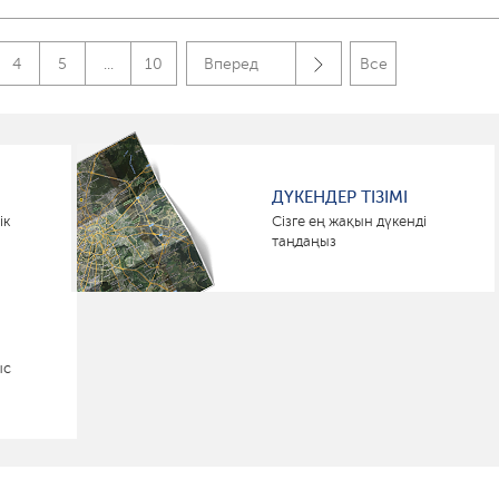
4
5
...
10
Вперед
Все
ДҮКЕНДЕР ТІЗІМІ
ік
Сізге ең жақын дүкенді
таңдаңыз
ыс