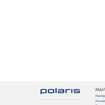
АҚЫ
Ақылд
Умные