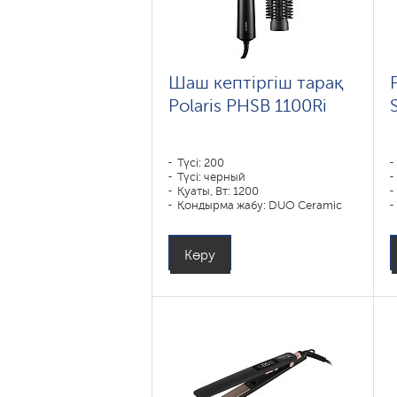
Шаш кептіргіш тарақ
Polaris PHSB 1100Ri
Түсі: 200
Түсі: черный
Қуаты, Вт: 1200
Қондырма жабу: DUO Ceramic
Қондырма түрлері: , , қондырма-
концентратор
Көру