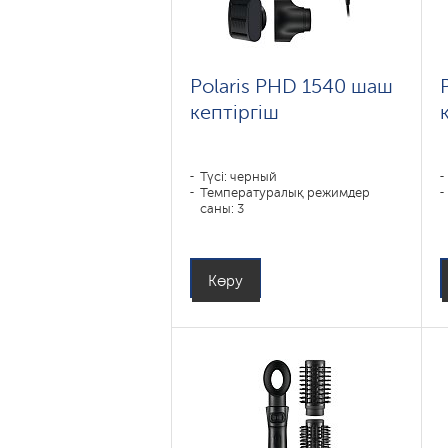
Polaris PHD 1540 шаш
кептіргіш
Түсі: черный
Температуралық режимдер
саны: 3
Көру